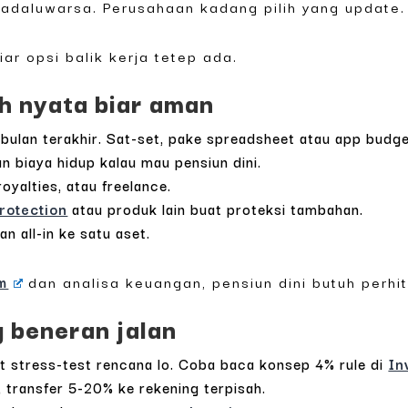
a kadaluwarsa. Perusahaan kadang pilih yang update.
iar opsi balik kerja tetep ada.
ah nyata biar aman
 bulan terakhir. Sat-set, pake spreadsheet atau app budge
n biaya hidup kalau mau pensiun dini.
royalties, atau freelance.
Protection
atau produk lain buat proteksi tambahan.
n all-in ke satu aset.
m
dan analisa keuangan, pensiun dini butuh perhi
g beneran jalan
at stress-test rencana lo. Coba baca konsep 4% rule di
In
n, transfer 5-20% ke rekening terpisah.