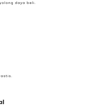
yolong daya beli.
astis.
al