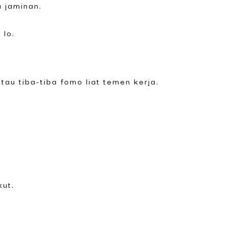
a jaminan.
 lo.
au tiba-tiba fomo liat temen kerja.
kut.