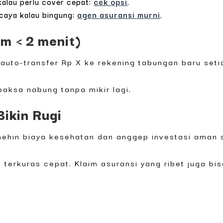
alau perlu cover cepat:
cek opsi
.
caya kalau bingung:
agen asuransi murni
.
m < 2 menit)
r auto-transfer Rp X ke rekening tabungan baru seti
paksa nabung tanpa mikir lagi.
ikin Rugi
mehin biaya kesehatan dan anggep investasi aman 
 terkuras cepat. Klaim asuransi yang ribet juga bisa