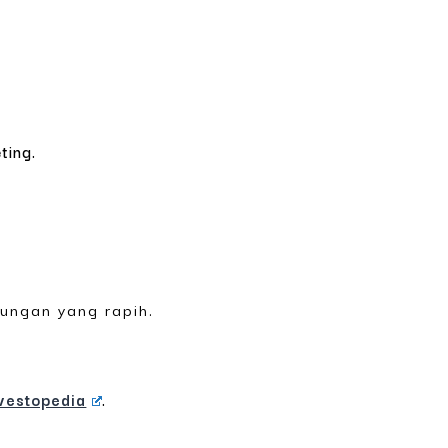
ting.
tungan yang rapih.
vestopedia
.