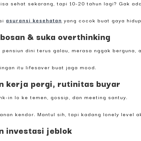
 bisa sehat sekarang, tapi 10-20 tahun lagi? Gak ad
psi
asuransi kesehatan
yang cocok buat gaya hidup
 bosan & suka overthinking
pensiun dini terus galau, merasa nggak berguna, at
ingan itu lifesaver buat jaga mood.
 kerja pergi, rutinitas buyar
ink-in lo ke temen, gossip, dan meeting santuy.
nan kendor. Mantul sih, tapi kadang lonely level a
rn investasi jeblok