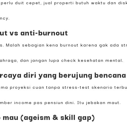
erlu duit cepet, jual properti butuh waktu dan dis
ncy.
ut vs anti-burnout
ss. Malah sebagian kena burnout karena gak ada str
olahraga, dan jangan lupa check kesehatan mental.
rcaya diri yang berujung bencana
ma proyeksi cuan tanpa stress-test skenario terbu
mber income pas pensiun dini. Itu jebakan maut.
lo mau (ageism & skill gap)