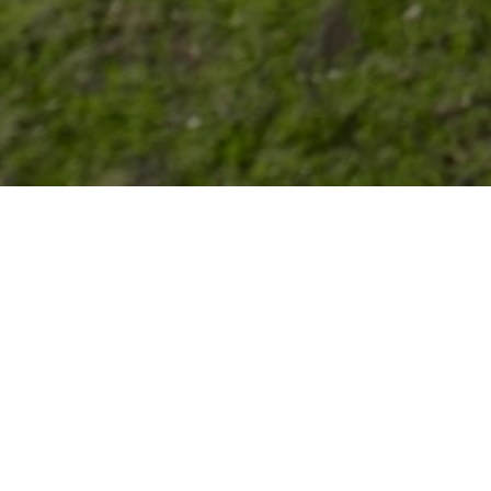

Asuransi Kendaraan AXA Smart
Drive
Menjamin risiko yang terjadi pada Kendaraan.
Terbagi kedalam 2 jenis: All Risk (Comprehensive)
dan TLO. Bisa beli online dengan jaringan bengkel