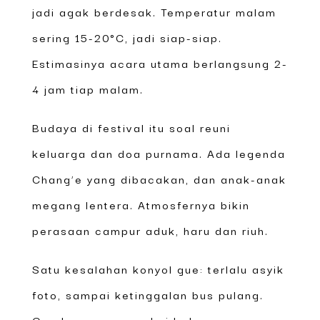
jadi agak berdesak. Temperatur malam
sering 15-20°C, jadi siap-siap.
Estimasinya acara utama berlangsung 2-
4 jam tiap malam.
Budaya di festival itu soal reuni
keluarga dan doa purnama. Ada legenda
Chang’e yang dibacakan, dan anak-anak
megang lentera. Atmosfernya bikin
perasaan campur aduk, haru dan riuh.
Satu kesalahan konyol gue: terlalu asyik
foto, sampai ketinggalan bus pulang.
Gue harus nego pakai bahasa campur