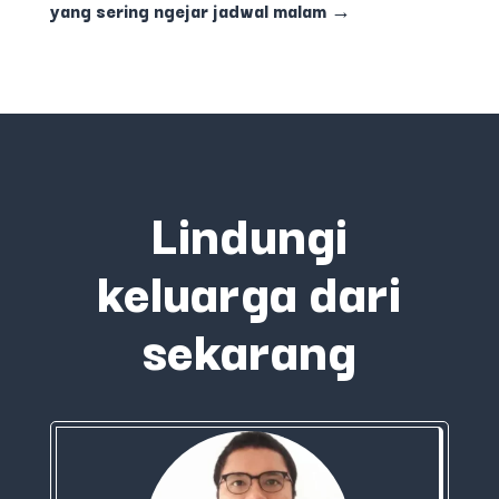
yang sering ngejar jadwal malam
→
Lindungi
keluarga dari
sekarang