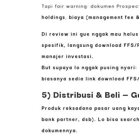
Tapi fair warning: dokumen Prospec
holdings
,
biaya (management fee &
Di review ini gue nggak mau halusi
spesifik, langsung download FFS/P
manajer investasi.
But supaya lo nggak pusing nyari
biasanya sedia link download FFS
5) Distribusi & Beli —
Produk reksadana pasar uang kayak
bank partner, dsb). Lo bisa searc
dokumennya.