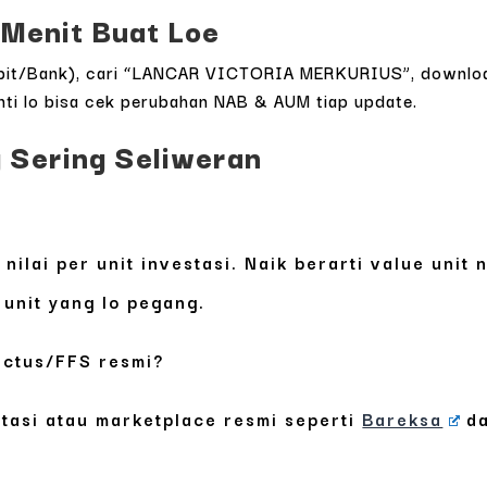
 Menit Buat Loe
/Bibit/Bank), cari “LANCAR VICTORIA MERKURIUS”, downloa
anti lo bisa cek perubahan NAB & AUM tiap update.
 Sering Seliweran
nilai per unit investasi. Naik berarti value unit 
unit yang lo pegang.
ectus/FFS resmi?
stasi atau marketplace resmi seperti
Bareksa
d