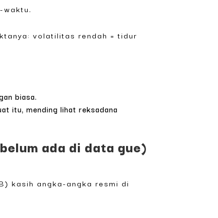
u-waktu.
tanya: volatilitas rendah = tidur
ngan biasa.
at itu, mending lihat reksadana
belum ada di data gue)
B) kasih angka-angka resmi di