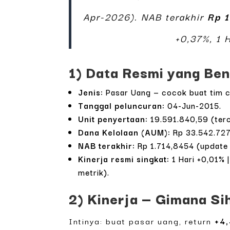
Apr-2026). NAB terakhir
Rp 
+0,37%, 1 
1) Data Resmi yang Ben
Jenis:
Pasar Uang — cocok buat tim c
Tanggal peluncuran:
04-Jun-2015.
Unit penyertaan:
19.591.840,59 (terc
Dana Kelolaan (AUM):
Rp 33.542.727
NAB terakhir:
Rp 1.714,8454 (update
Kinerja resmi singkat:
1 Hari +0,01% 
metrik).
2) Kinerja — Gimana Si
Intinya: buat pasar uang, return
+4