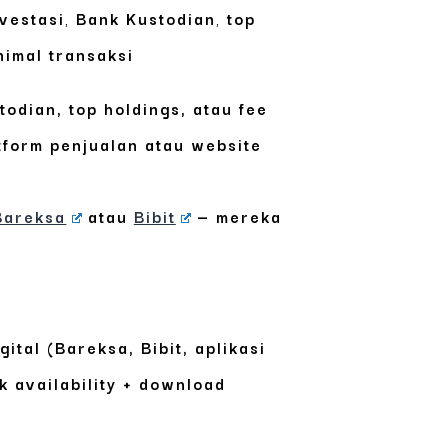
vestasi
,
Bank Kustodian
,
top
nimal transaksi
todian, top holdings, atau fee
tform penjualan atau website
Bareksa
atau
Bibit
— mereka
tal (Bareksa, Bibit, aplikasi
k availability + download