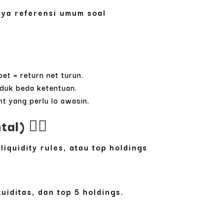
unya referensi umum soal
et = return net turun.
oduk beda ketentuan.
nt yang perlu lo awasin.
) 🤦‍♂️
liquidity rules, atau top holdings
uiditas, dan top 5 holdings.