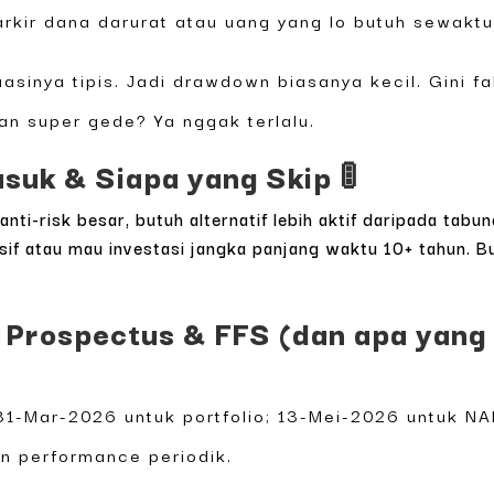
parkir dana darurat atau uang yang lo butuh sewakt
asinya tipis. Jadi drawdown biasanya kecil. Gini fak
uan super gede? Ya nggak terlalu.
suk & Siapa yang Skip 🚦
anti-risk besar, butuh alternatif lebih aktif daripada tabu
sif atau mau investasi jangka panjang waktu 10+ tahun. Bu
 Prospectus & FFS (dan apa yang 
31-Mar-2026 untuk portfolio; 13-Mei-2026 untuk NA
an performance periodik.