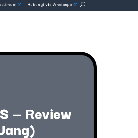
Testimoni
Hubungi via Whatsapp
 — Review
Uang)