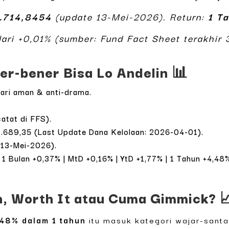
1.714,8454
(update 13-Mei-2026). Return:
1 T
Hari +0,01% (sumber: Fund Fact Sheet terakhir
er-bener Bisa Lo Andelin 📊
ari aman & anti-drama.
atat di FFS).
.689,35 (Last Update Dana Kelolaan: 2026-04-01).
 13-Mei-2026).
| 1 Bulan +0,37% | MtD +0,16% | YtD +1,77% | 1 Tahun +4,
h, Worth It atau Cuma Gimmick? 
,48% dalam 1 tahun
itu masuk kategori wajar-santa