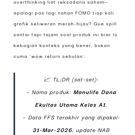
overthinking liat reksadana saham—
apalagi pas lagi nahan FOMO tiap kali
grafik seliweran merah-hijau? Gue spill
santai tapi tajam soal produk ini biar lo
kebagian konteks yang bener, bukan
cuma ‘wow return sebulan’.
📈 TL;DR (sat-set):
– Nama produk:
Manulife Dana
Ekuitas Utama Kelas A1
.
– Data FFS terakhir yang dipakai:
31-Mar-2026
; update NAB