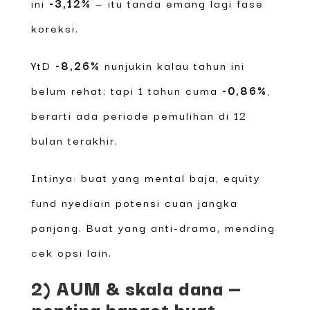
ini
-3,12%
— itu tanda emang lagi fase
koreksi.
YtD
-8,26%
nunjukin kalau tahun ini
belum rehat; tapi 1 tahun cuma
-0,86%
,
berarti ada periode pemulihan di 12
bulan terakhir.
Intinya: buat yang mental baja, equity
fund nyediain potensi cuan jangka
panjang. Buat yang anti-drama, mending
cek opsi lain.
2) AUM & skala dana —
penting banget buat