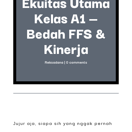
Ekuitas Utama
Kelas A1 —
Bedah FFS &
Kinerja
Reksadana
|
0 comments
Jujur aja, siapa sih yang nggak pernah