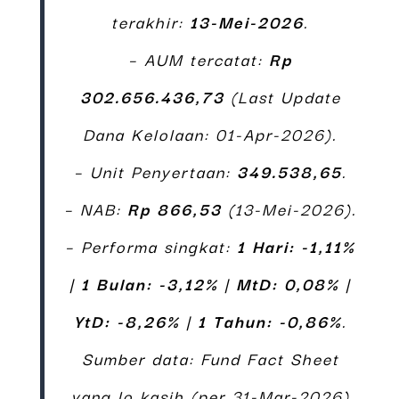
terakhir:
13-Mei-2026
.
– AUM tercatat:
Rp
302.656.436,73
(Last Update
Dana Kelolaan: 01-Apr-2026).
– Unit Penyertaan:
349.538,65
.
– NAB:
Rp 866,53
(13-Mei-2026).
– Performa singkat:
1 Hari: -1,11%
|
1 Bulan: -3,12%
|
MtD: 0,08%
|
YtD: -8,26%
|
1 Tahun: -0,86%
.
Sumber data: Fund Fact Sheet
yang lo kasih (per 31-Mar-2026)