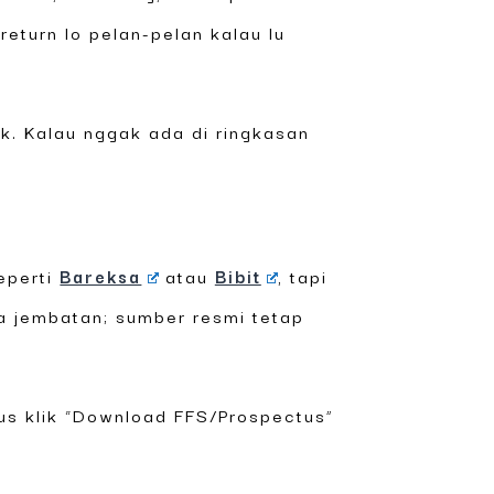
return lo pelan-pelan kalau lu
 Kalau nggak ada di ringkasan
eperti
Bareksa
atau
Bibit
, tapi
ma jembatan; sumber resmi tetap
rus klik “Download FFS/Prospectus”