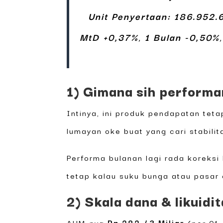
Unit Penyertaan: 186.952.
MtD +0,37%
,
1 Bulan -0,50%
1) Gimana sih perform
Intinya, ini produk pendapatan tet
lumayan oke buat yang cari stabilit
Performa bulanan lagi rada koreksi 
tetap kalau suku bunga atau pasar o
2) Skala dana & likuidi
AUM-nya
Rp 282,43 Miliar
(per 01-