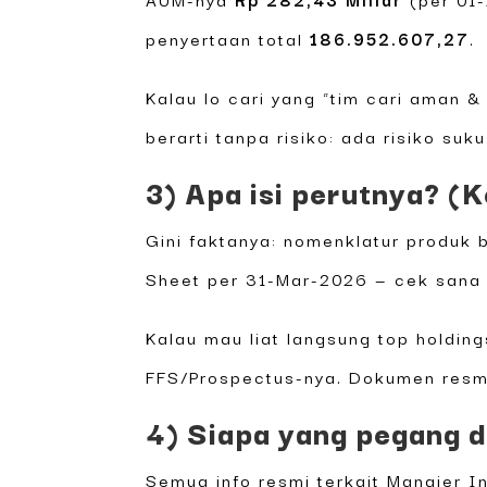
penyertaan total
186.952.607,27
.
Kalau lo cari yang “tim cari aman 
berarti tanpa risiko: ada risiko su
3) Apa isi perutnya? (
Gini faktanya: nomenklatur produk b
Sheet per 31-Mar-2026 — cek sana 
Kalau mau liat langsung top holdin
FFS/Prospectus-nya. Dokumen resmi 
4) Siapa yang pegang d
Semua info resmi terkait Manajer I