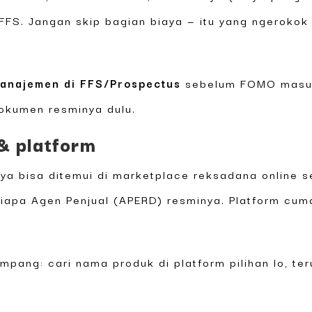
FFS. Jangan skip bagian biaya — itu yang ngerokok 
manajemen di FFS/Prospectus
sebelum FOMO masuk.
okumen resminya dulu.
 & platform
ya bisa ditemui di marketplace reksadana online s
siapa Agen Penjual (APERD) resminya. Platform cu
mpang: cari nama produk di platform pilihan lo, te