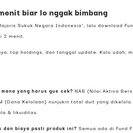
menit biar lo nggak bimbang
“Majoris Sukuk Negara Indonesia”, lalu download F
i 2 menit.
ya, top holdings, dan tanggal update. Kalo udah, m
 mana yang harus gue cek?
NAB (Nilai Aktiva Bers
M (Dana Kelolaan) nunjukin total duit yang dikelol
la & likuiditas.
s dan biaya pasti produk ini?
Semua ada di Fund F