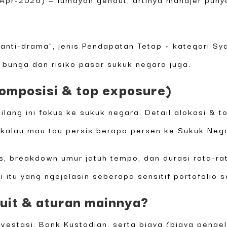
& anti-drama”, jenis Pendapatan Tetap + kategori S
ku bunga dan risiko pasar sukuk negara juga.
Komposisi & top exposure)
ilang ini fokus ke sukuk negara. Detail alokasi & t
kalau mau tau persis berapa persen ke Sukuk Negar
gs, breakdown umur jatuh tempo, dan durasi rata-ra
itu yang ngejelasin seberapa sensitif portofolio
uit & aturan mainnya?
nvestasi, Bank Kustodian, serta biaya (biaya penge