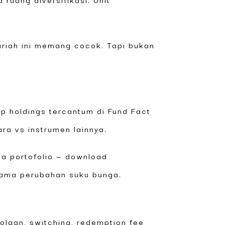
yariah ini memang cocok. Tapi bukan
op holdings tercantum di Fund Fact
a vs instrumen lainnya.
ta portofolio — download
 sama perubahan suku bunga.
lolaan, switching, redemption fee