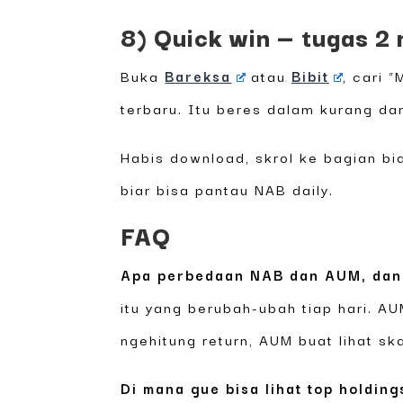
8) Quick win — tugas 2 
Buka
Bareksa
atau
Bibit
, cari 
terbaru. Itu beres dalam kurang dar
Habis download, skrol ke bagian bia
biar bisa pantau NAB daily.
FAQ
Apa perbedaan NAB dan AUM, dan
itu yang berubah-ubah tiap hari. AU
ngehitung return, AUM buat lihat ska
Di mana gue bisa lihat top holding