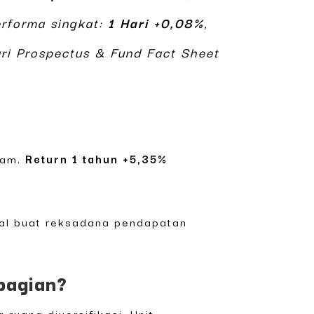
rforma singkat:
1 Hari +0,08%
,
ari Prospectus & Fund Fact Sheet
aham.
Return 1 tahun +5,35%
mal buat reksadana pendapatan
ebagian?
ruang diversifikasi. Unit