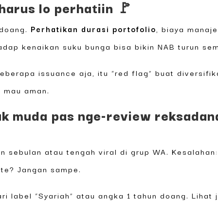
harus lo perhatiin 🚩
 doang.
Perhatikan durasi portofolio
, biaya manaj
rhadap kenaikan suku bunga bisa bikin NAB turun se
eberapa issuance aja, itu “red flag” buat diversifi
au mau aman.
k muda pas nge-review reksadana 
n sebulan atau tengah viral di grup WA. Kesalahan
late? Jangan sampe.
ri label “Syariah” atau angka 1 tahun doang. Lihat