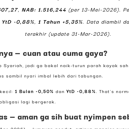
607,27
,
NAB: 1.516,244
(per 13-Mei-2026). Pe
,
YtD -0,88%
,
1 Tahun +5,35%
. Data diambil d
terakhir (update 31-Mar-2026).
anya — cuan atau cuma gaya?
ap Syariah, jadi ga bakal naik-turun parah kayak s
as sambil nyari imbal lebih dari tabungan.
kecil:
1 Bulan -0,50%
dan
YtD -0,88%
. That’s nor
bligasi lagi bergerak.
tas — aman ga sih buat nyimpen s
Apr-2026) — lumayan gendut, artinya manajer punya 