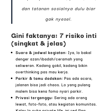
dan tatanan sosialnya dulu biar
gak nyesel.
Gini faktanya: 7 risiko inti
(singkat & jelas)
Suara & jadwal kegiatan:
Iya, lo bakal
denger azan/ibadah/ceramah yang
seliweran. Kadang gokil, kadang bikin
overthinking pas mau kerja.
Parkir & tamu dadakan:
Pas ada acara,
jalanan bisa jadi chaos. Lo yang pulang
malem bisa kena fomo nyari parkir.
Privasi terganggu:
Sering ada orang
lewat, foto-foto, atau kegiatan komunitas.
Kalau lo suka private life, ini red flag.