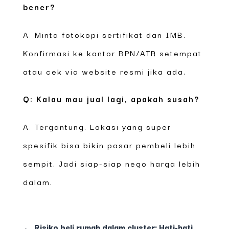
bener?
A: Minta fotokopi sertifikat dan IMB.
Konfirmasi ke kantor BPN/ATR setempat
atau cek via website resmi jika ada.
Q: Kalau mau jual lagi, apakah susah?
A: Tergantung. Lokasi yang super
spesifik bisa bikin pasar pembeli lebih
sempit. Jadi siap-siap nego harga lebih
dalam.
←
Risiko beli rumah dalam cluster: Hati-hati