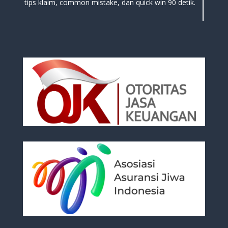
tips klaim, common mistake, dan quick win 90 detik.