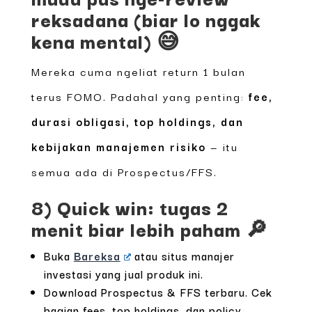
reksadana (biar lo nggak
kena mental) 😅
Mereka cuma ngeliat return 1 bulan
terus FOMO. Padahal yang penting:
fee,
durasi obligasi, top holdings, dan
kebijakan manajemen risiko
— itu
semua ada di Prospectus/FFS.
8) Quick win: tugas 2
menit biar lebih paham 🔎
Buka
Bareksa
atau situs manajer
investasi yang jual produk ini.
Download Prospectus & FFS terbaru. Cek
bagian fees, top holdings, dan policy