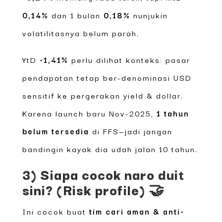
0,14%
dan 1 bulan
0,18%
nunjukin
volatilitasnya belum parah.
YtD
-1,41%
perlu dilihat konteks: pasar
pendapatan tetap ber-denominasi USD
sensitif ke pergerakan yield & dollar.
Karena launch baru Nov-2025,
1 tahun
belum tersedia
di FFS—jadi jangan
bandingin kayak dia udah jalan 10 tahun.
3) Siapa cocok naro duit
sini? (Risk profile) 🤝
Ini cocok buat
tim cari aman & anti-