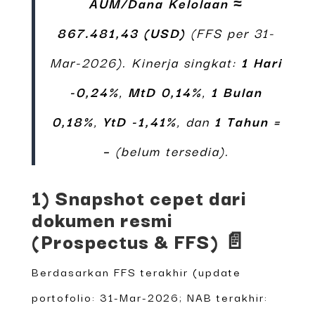
AUM/Dana Kelolaan ≈
867.481,43 (USD)
(FFS per 31-
Mar-2026). Kinerja singkat:
1 Hari
-0,24%
,
MtD 0,14%
,
1 Bulan
0,18%
,
YtD -1,41%
, dan
1 Tahun =
–
(belum tersedia).
1) Snapshot cepet dari
dokumen resmi
(Prospectus & FFS) 📄
Berdasarkan FFS terakhir (update
portofolio: 31-Mar-2026; NAB terakhir: