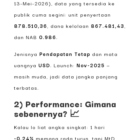
13-Mei-2026), data yang tersedia ke
publik cuma segini: unit penyertaan
878.510,36
, dana kelolaan
867.481,43
,
dan NAB
0.986
.
Jenisnya
Pendapatan Tetap
dan mata
uangnya
USD
. Launch:
Nov-2025
—
masih muda, jadi data jangka panjang
terbatas.
2) Performance: Gimana
sebenernya? 📈
Kalau lo liat angka singkat: 1 hari
-0,24%
memang rada turun, tapi MtD