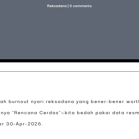
Reksadana
|
0 comments
nah burnout nyari reksadana yang bener-bener worth
anya “Rencana Cerdas”—kita bedah pakai data resm
per 30-Apr-2026.