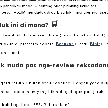
/penarikan modal — penting buat planning likuiditas.
besar — AUM mendadak drop bisa bikin manajer jual aset 
duk ini di mana? 🛒
a lewat APERD/marketplace (misal Bareksa, Bibit) 
ka akun di platform seperti
Bareksa
atau
Bibit
,
dan resmi.
k muda pas nge-review reksadana 
gara return 1 bulan atau headline. Banyak yang sk
onsentrasi saham yang bikin deg-degan pas jatuh.
ekali lagi: baca FFS. Relate, kan?