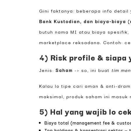
Gini faktanya: beberapa info detai
Bank Kustodian, dan biaya-biaya 
butuh nama MI atau biaya spesifik,
marketplace reksadana. Contoh: c
4) Risk profile & siapa
Jenis:
Saham
-> so, ini buat
tim men
Kalau lo tipe cari aman & anti-dra
maksimal, produk saham ini masuk r
5) Hal yang wajib lo c
Biaya total (management fee & custodi
Top holdings & konsentrasi sektor — t