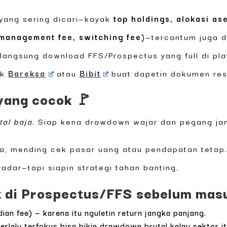
l yang sering dicari—kayak
top holdings, alokasi as
(management fee, switching fee)
—tercantum juga d
 langsung download FFS/Prospectus yang full di pla
ek
Bareksa
atau
Bibit
buat dapetin dokumen resm
 yang cocok 🚩
tal baja
. Siap kena drawdown wajar dan pegang j
ma, mending cek pasar uang atau pendapatan tetap
adar—tapi siapin strategi tahan banting.
ek di Prospectus/FFS sebelum masu
an fee) — karena itu nguletin return jangka panjang.
erlalu terfokus bisa bikin drawdown brutal kalau sektor it