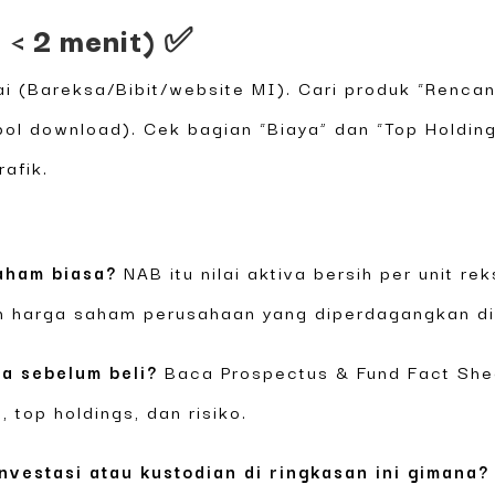
r < 2 menit) ✅
kai (Bareksa/Bibit/website MI). Cari produk “Renc
l download). Cek bagian “Biaya” dan “Top Holdings
rafik.
aham biasa?
NAB itu nilai aktiva bersih per unit 
 harga saham perusahaan yang diperdagangkan di
a sebelum beli?
Baca Prospectus & Fund Fact Sheet
, top holdings, dan risiko.
vestasi atau kustodian di ringkasan ini gimana?