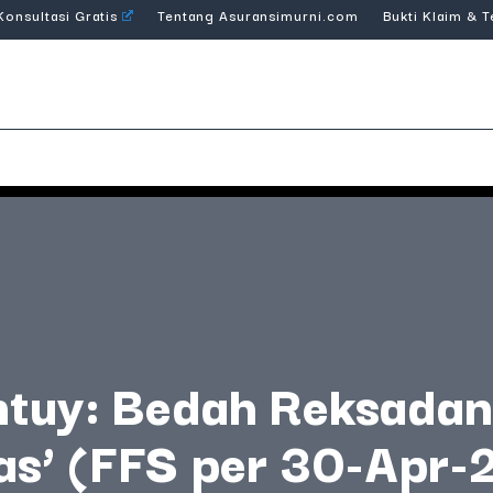
Konsultasi Gratis
Tentang Asuransimurni.com
Bukti Klaim & 
ntuy: Bedah Reksadan
as’ (FFS per 30-Apr-