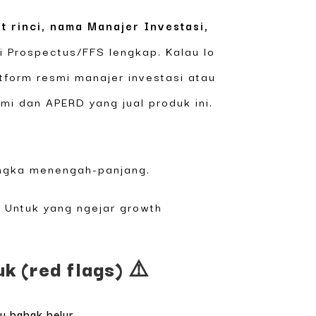
et rinci, nama Manajer Investasi,
i Prospectus/FFS lengkap. Kalau lo
tform resmi manajer investasi atau
i dan APERD yang jual produk ini.
angka menengah-panjang.
. Untuk yang ngejar growth
k (red flags) ⚠️
u babak belur.