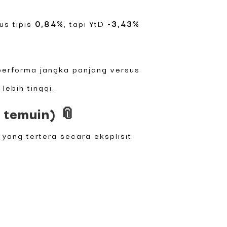
us tipis
0,84%
, tapi YtD
-3,43%
 performa jangka panjang versus
lebih tinggi.
 temuin) 📎
yang tertera secara eksplisit