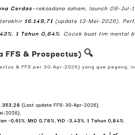
ana Cerdas
—reksadana saham, launch 09-Jul-
terakhir
16.149,71
(update 13-Mei-2026). Per
,43%
,
1 Tahun 0,84%
. Cocok buat tim mental b
a FFS & Prospectus) 🔍
ctus & FFS per 30-Apr-2026) yang gue pegang, in
2.353,28
(Last update FFS: 30-Apr-2026).
ei-2026).
lan -0,61%
,
MtD 0,78%
,
YtD -3,43%
,
1 Tahun 0,84%
.