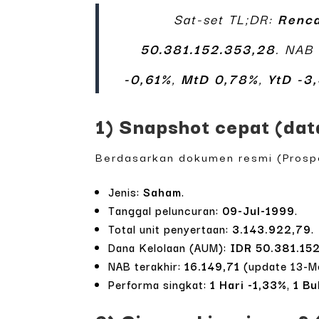
Sat-set TL;DR:
Renc
50.381.152.353,28
. NAB 
-0,61%
,
MtD 0,78%
,
YtD -3
1) Snapshot cepat (dat
Berdasarkan dokumen resmi (Prospe
Jenis:
Saham
.
Tanggal peluncuran:
09-Jul-1999
.
Total unit penyertaan:
3.143.922,79
.
Dana Kelolaan (AUM):
IDR 50.381.15
NAB terakhir:
16.149,71
(update 13-M
Performa singkat:
1 Hari -1,33%
,
1 Bu