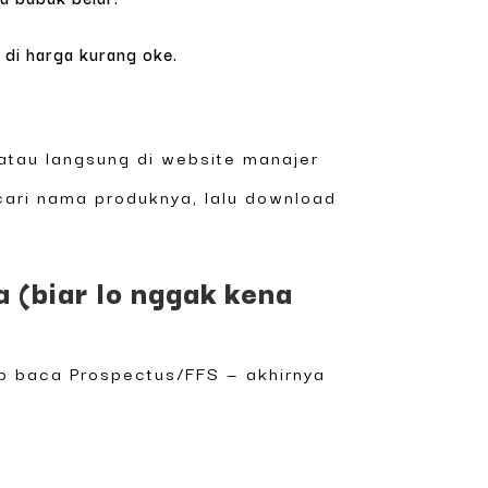
di harga kurang oke.
atau langsung di website manajer
 cari nama produknya, lalu download
(biar lo nggak kena
ip baca Prospectus/FFS — akhirnya