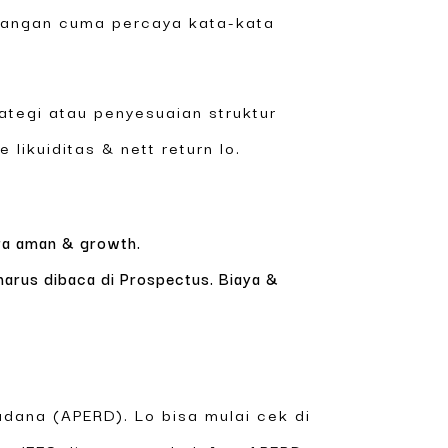
i jangan cuma percaya kata-kata
rategi atau penyesuaian struktur
likuiditas & nett return lo.
ara aman & growth.
harus dibaca di Prospectus. Biaya &
adana (APERD). Lo bisa mulai cek di