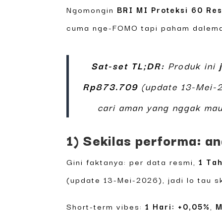
Ngomongin
BRI MI Proteksi 60 Res
cuma nge-FOMO tapi paham dalema
Sat-set TL;DR:
Produk ini
Rp873.709
(update 13-Mei-2
cari aman yang nggak mau
1) Sekilas performa: a
Gini faktanya: per data resmi,
1 Ta
(update 13-Mei-2026), jadi lo tau s
Short-term vibes:
1 Hari: +0,05%
,
M