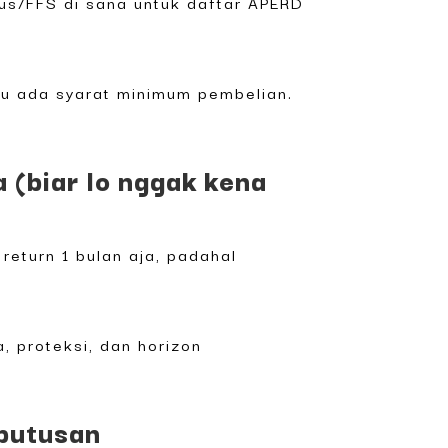
tus/FFS di sana untuk daftar APERD
tau ada syarat minimum pembelian.
(biar lo nggak kena
 return 1 bulan aja, padahal
, proteksi, dan horizon
eputusan