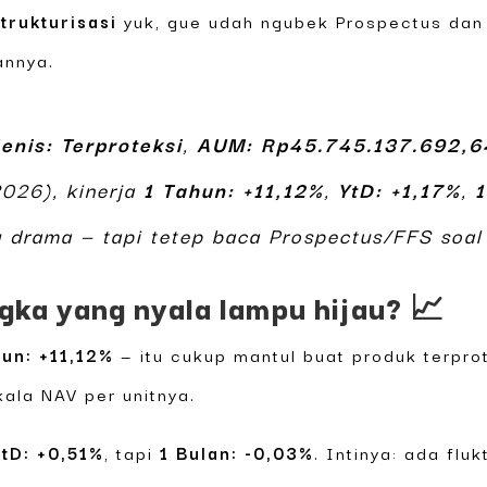
trukturisasi
yuk, gue udah ngubek Prospectus dan 
nnya.
jenis: Terproteksi
,
AUM: Rp45.745.137.692,6
026), kinerja
1 Tahun: +11,12%
,
YtD: +1,17%
,
1
 drama — tapi tetep baca Prospectus/FFS soal
ngka yang nyala lampu hijau? 📈
hun: +11,12%
— itu cukup mantul buat produk terpro
kala NAV per unitnya.
tD: +0,51%
, tapi
1 Bulan: -0,03%
. Intinya: ada flu