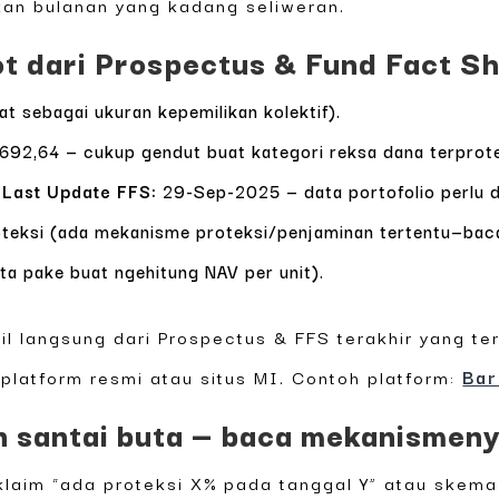
kan bulanan yang kadang seliweran.
ot dari Prospectus & Fund Fact S
t sebagai ukuran kepemilikan kolektif).
92,64 — cukup gendut buat kategori reksa dana terprote
;
Last Update FFS:
29-Sep-2025 — data portofolio perlu d
teksi (ada mekanisme proteksi/penjaminan tertentu—baca
ta pake buat ngehitung NAV per unit).
l langsung dari Prospectus & FFS terakhir yang ter
platform resmi atau situs MI. Contoh platform:
Bar
an santai buta — baca mekanismen
klaim “ada proteksi X% pada tanggal Y” atau skema