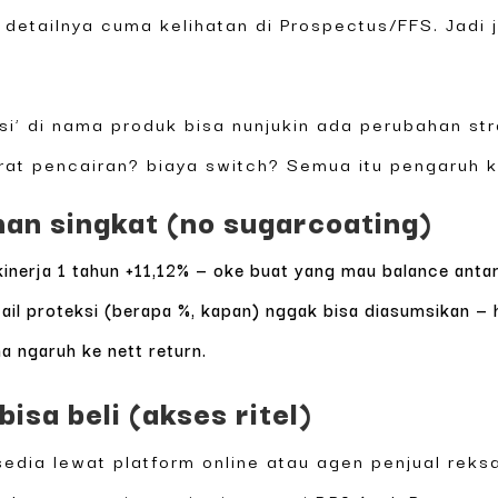
i detailnya cuma kelihatan di Prospectus/FFS. Jad
asi’ di nama produk bisa nunjukin ada perubahan st
rat pencairan? biaya switch? Semua itu pengaruh ke 
an singkat (no sugarcoating)
kinerja 1 tahun +11,12% — oke buat yang mau balance ant
ail proteksi (berapa %, kapan) nggak bisa diasumsikan — 
a ngaruh ke nett return.
bisa beli (akses ritel)
sedia lewat platform online atau agen penjual reks