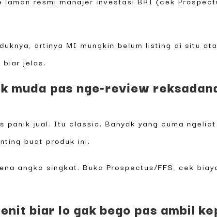
ke laman resmi manajer investasi BRI (cek Prospec
duknya, artinya MI mungkin belum listing di situ a
biar jelas.
k muda pas nge-review reksadana 
s panik jual. Itu classic. Banyak yang cuma ngeliat
nting buat produk ini.
ena angka singkat. Buka Prospectus/FFS, cek biaya
enit biar lo gak bego pas ambil k