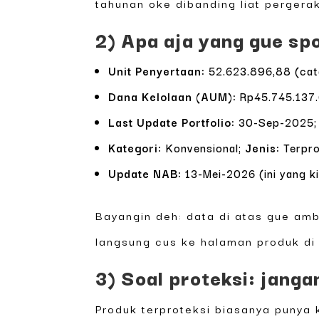
tahunan oke dibanding liat pergera
2) Apa aja yang gue sp
Unit Penyertaan:
52.623.896,88 (cata
Dana Kelolaan (AUM):
Rp45.745.137.6
Last Update Portfolio:
30-Sep-2025
Kategori:
Konvensional;
Jenis:
Terpro
Update NAB:
13-Mei-2026 (ini yang ki
Bayangin deh: data di atas gue ambi
langsung cus ke halaman produk di 
3) Soal proteksi: jang
Produk terproteksi biasanya punya 