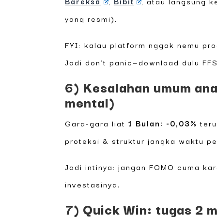
Bareksa
,
Bibit
, atau langsung 
yang resmi).
FYI: kalau platform nggak nemu pro
Jadi don’t panic—download dulu FFS 
6) Kesalahan umum ana
mental)
Gara-gara liat
1 Bulan: -0,03%
teru
proteksi & struktur jangka waktu pe
Jadi intinya: jangan FOMO cuma kar
investasinya.
7) Quick Win: tugas 2 m