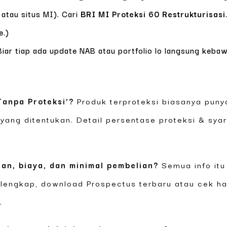
 atau situs MI). Cari
BRI MI Proteksi 60 Restrukturisasi
e.)
iar tiap ada update NAB atau portfolio lo langsung kebawa
Tanpa Proteksi’?
Produk terproteksi biasanya pun
 yang ditentukan. Detail persentase proteksi & sy
ian, biaya, dan minimal pembelian?
Semua info itu
 lengkap, download Prospectus terbaru atau cek ha
.