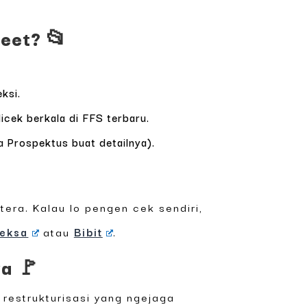
heet? 📂
ksi.
icek berkala di FFS terbaru.
 Prospektus buat detailnya).
tera. Kalau lo pengen cek sendiri,
eksa
atau
Bibit
.
ya 🚩
 restrukturisasi yang ngejaga