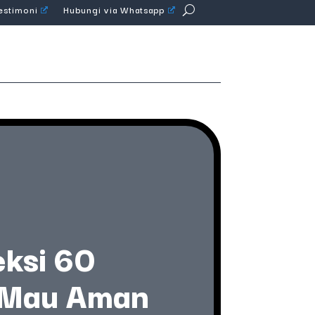
Testimoni
Hubungi via Whatsapp
eksi 60
g Mau Aman