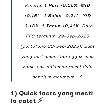
Kinerja:
1 Hari +0,05%
,
MtD
+0,16%
,
1 Bulan -0,21%
,
YtD
-3,18%
,
1 Tahun +0,41%
. Data
FFS terakhir: 29-Sep-2025
(portofolio 30-Sep-2025). Buat
yang cari aman tapi nggak mau
zonk—cek dokumen resmi dulu
sebelum meluncur. 📌
1) Quick facts yang mesti
lo catet ⚡