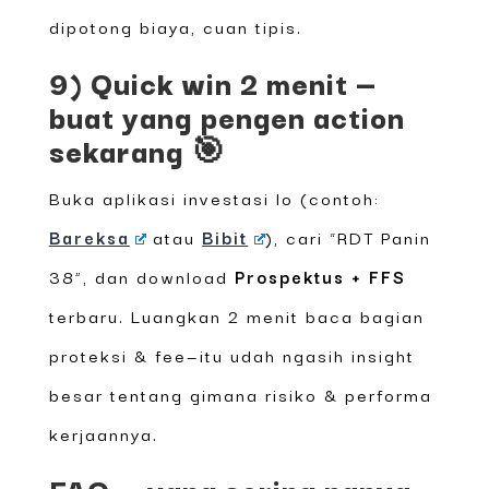
dipotong biaya, cuan tipis.
9) Quick win 2 menit —
buat yang pengen action
sekarang 🎯
Buka aplikasi investasi lo (contoh:
Bareksa
atau
Bibit
), cari “RDT Panin
38”, dan download
Prospektus + FFS
terbaru. Luangkan 2 menit baca bagian
proteksi & fee—itu udah ngasih insight
besar tentang gimana risiko & performa
kerjaannya.
FAQ — yang sering nanya