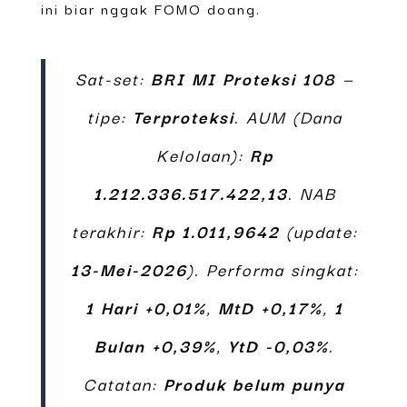
ini biar nggak FOMO doang.
Sat-set:
BRI MI Proteksi 108
—
tipe:
Terproteksi
. AUM (Dana
Kelolaan):
Rp
1.212.336.517.422,13
. NAB
terakhir:
Rp 1.011,9642
(update:
13-Mei-2026
). Performa singkat:
1 Hari +0,01%
,
MtD +0,17%
,
1
Bulan +0,39%
,
YtD -0,03%
.
Catatan:
Produk belum punya