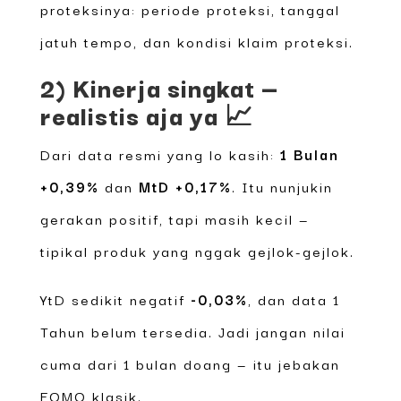
proteksinya: periode proteksi, tanggal
jatuh tempo, dan kondisi klaim proteksi.
2) Kinerja singkat —
realistis aja ya 📈
Dari data resmi yang lo kasih:
1 Bulan
+0,39%
dan
MtD +0,17%
. Itu nunjukin
gerakan positif, tapi masih kecil —
tipikal produk yang nggak gejlok-gejlok.
YtD sedikit negatif
-0,03%
, dan data 1
Tahun belum tersedia. Jadi jangan nilai
cuma dari 1 bulan doang — itu jebakan
FOMO klasik.