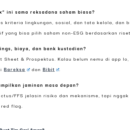
x” ini sama reksadana saham biasa?
 kriteria lingkungan, sosial, dan tata kelola, dan
 yang bisa pilih saham non-ESG berdasarkan riset 
dings, biaya, dan bank kustodian?
t Sheet & Prospektus. Kalau belum nemu di app lo,
ti
Bareksa
dan
Bibit
.
ampilkan jaminan masa depan?
ectus/FFS jelasin risiko dan mekanisme, tapi nggak
 red flag.
 Buat Tim Cari Aman?