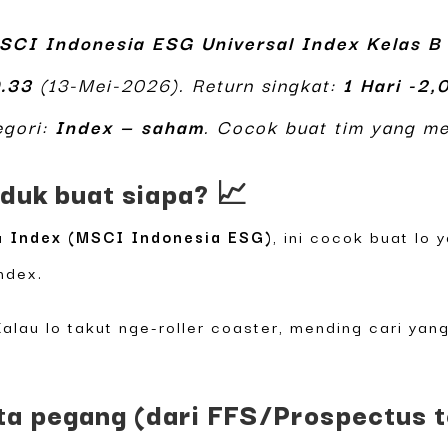
SCI Indonesia ESG Universal Index Kelas B
.33
(13-Mei-2026). Return singkat:
1 Hari -2,
egori:
Index — saham
. Cocok buat tim yang me
duk buat siapa? 📈
ya
Index (MSCI Indonesia ESG)
, ini cocok buat l
ndex.
 Kalau lo takut nge-roller coaster, mending cari y
ita pegang (dari FFS/Prospectus t