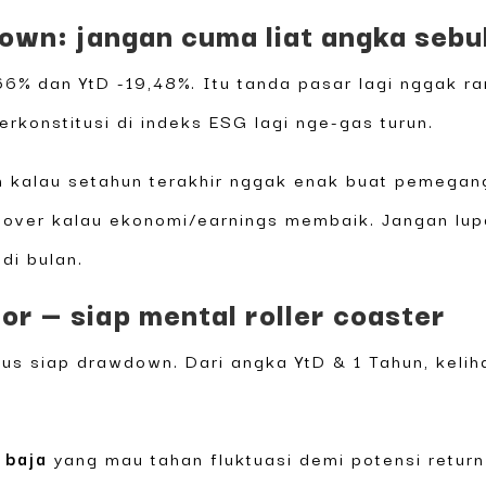
wn: jangan cuma liat angka sebu
7,66% dan YtD -19,48%. Itu tanda pasar lagi nggak 
terkonstitusi di indeks ESG lagi nge-gas turun.
n kalau setahun terakhir nggak enak buat pemegan
recover kalau ekonomi/earnings membaik. Jangan lup
di bulan.
tor — siap mental roller coaster
arus siap drawdown. Dari angka YtD & 1 Tahun, keli
 baja
yang mau tahan fluktuasi demi potensi retur