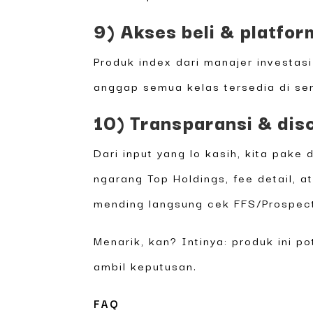
9) Akses beli & platfor
Produk index dari manajer investa
anggap semua kelas tersedia di se
10) Transparansi & dis
Dari input yang lo kasih, kita pak
ngarang Top Holdings, fee detail, a
mending langsung cek FFS/Prospectu
Menarik, kan? Intinya: produk ini p
ambil keputusan.
FAQ