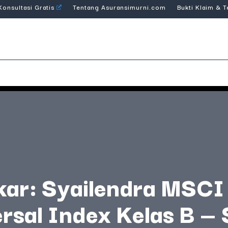
Konsultasi Gratis
Tentang Asuransimurni.com
Bukti Klaim & 
ar: Syailendra MSCI
sal Index Kelas B — 