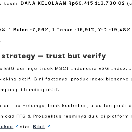
o kasih:
DANA KELOLAAN Rp69.415.113.730,02
(u
9%
,
1 Bulan -7,66%
,
1 Tahun -15,91%
,
YtD -19,48%
.
strategy — trust but verify
us ESG dan nge-track MSCI Indonesia ESG Index. J
picking aktif. Gini faktanya: produk index biasanya
ampang dibanding aktif.
tail Top Holdings, bank kustodian, atau fee pasti 
nload FFS & Prospektus resminya dulu di platform 
reksa
atau
Bibit
.