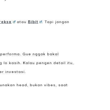
reksa
atau
Bibit
. Tapi jangan
n performa. Gue nggak bakal
 lo kasih. Kalau pengen detail itu,
r investasi.
 Gunakan head, bukan vibes, saat