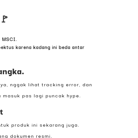
 🚩
ks MSCI.
spektus karena kadang ini beda antar
angka.
a, nggak lihat tracking error, dan
au masuk pas lagi puncak hype.
t
tuk produk ini sekarang juga.
gang dokumen resmi.