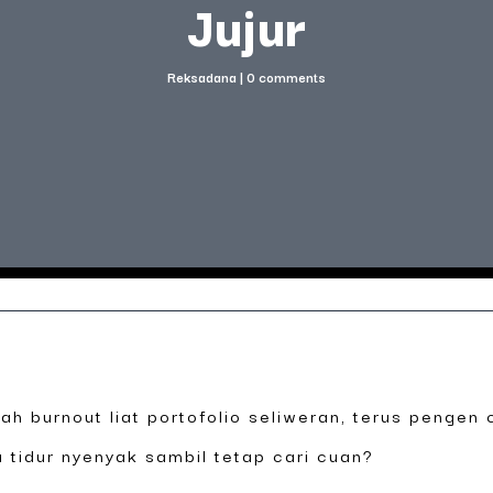
Jujur
Reksadana
|
0 comments
rnah burnout liat portofolio seliweran, terus peng
 tidur nyenyak sambil tetap cari cuan?