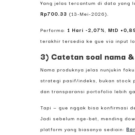
Yang jelas tercantum di data yang l
Rp700.33
(13-Mei-2026).
Performa:
1 Hari -2,07%
,
MtD +0,8
terakhir tersedia ke gue via input lo
3) Catetan soal nama & 
Nama produknya jelas nunjukin fok
strategi pasif/indeks, bukan stock 
dan transparansi portofolio lebih g
Tapi — gue nggak bisa konfirmasi de
Jadi sebelum nge-bet, mending dow
platform yang biasanya sediain:
Ba