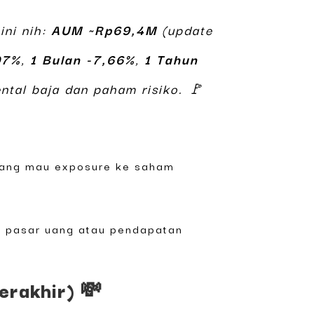
ini nih:
AUM ~Rp69,4M
(update
07%
,
1 Bulan -7,66%
,
1 Tahun
ntal baja dan paham risiko. 🚩
o yang mau exposure ke saham
ang pasar uang atau pendapatan
erakhir) 💸