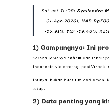
Sat-set TL;DR:
Syailendra M
01-Apr-2026),
NAB Rp700
-15,91%
,
YtD -19,48%
. Kat
1) Gampangnya: Ini pro
Karena jenisnya
saham
dan labeln
Indonesia via strategi pasif/track i
Intinya: bukan buat tim cari aman.
tetap.
2) Data penting yang k