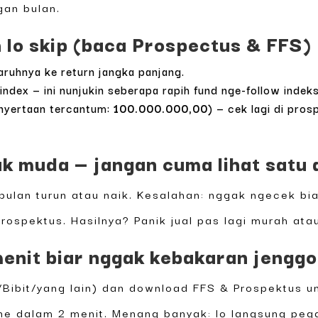
gan bulan.
h lo skip (baca Prospectus & FFS)
ruhnya ke return jangka panjang.
index — ini nunjukin seberapa rapih fund nge-follow inde
enyertaan tercantum:
100.000.000,00
) — cek lagi di pro
k muda — jangan cuma lihat satu 
lan turun atau naik. Kesalahan: nggak ngecek biay
Prospektus. Hasilnya? Panik jual pas lagi murah at
menit biar nggak kebakaran jenggo
/Bibit/yang lain) dan download FFS & Prospektus un
Done dalam 2 menit. Menang banyak: lo langsung pe