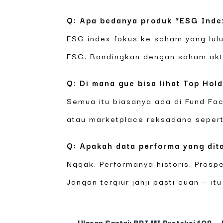
Q: Apa bedanya produk “ESG Inde
ESG index fokus ke saham yang lulus
ESG. Bandingkan dengan saham aktif
Q: Di mana gue bisa lihat Top Hol
Semua itu biasanya ada di Fund Fac
atau marketplace reksadana seper
Q: Apakah data performa yang dit
Nggak. Performanya historis. Prosp
Jangan tergiur janji pasti cuan — itu
←
Ulasan Santai: BRI MI Proteksi 108 —