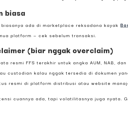
m biasa
si biasanya ada di marketplace reksadana kayak
Ba
mua platform — cek sebelum transaksi.
claimer (biar nggak overclaim)
e data resmi FFS terakhir untuk angka AUM, NAB, da
tau custodian kalau nggak tersedia di dokumen yang
s resmi di platform distribusi atau website manaje
otensi cuannya ada, tapi volatilitasnya juga nyata.