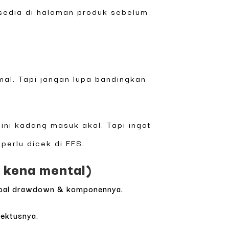
ersedia di halaman produk sebelum
mal. Tapi jangan lupa bandingkan
gini kadang masuk akal. Tapi ingat:
perlu dicek di FFS.
k kena mental)
S soal drawdown & komponennya.
pektusnya.