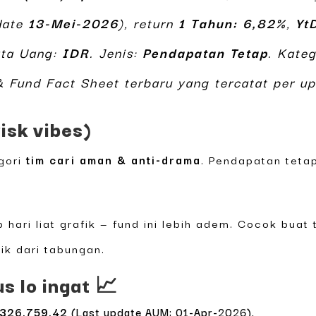
date
13-Mei-2026
), return
1 Tahun: 6,82%
,
Yt
ata Uang:
IDR
. Jenis:
Pendapatan Tetap
. Kate
 Fund Fact Sheet terbaru yang tercatat per u
isk vibes)
egori
tim cari aman & anti-drama
. Pendapatan tetap
ap hari liat grafik — fund ini lebih adem. Cocok bua
aik dari tabungan.
s lo ingat 📈
.326.759,42
(Last update AUM: 01-Apr-2026).