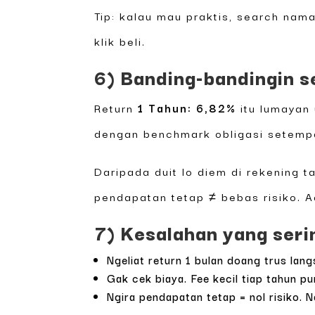
Tip: kalau mau praktis, search nam
klik beli.
6) Banding-bandingin se
Return
1 Tahun: 6,82%
itu lumayan 
dengan benchmark obligasi setempa
Daripada duit lo diem di rekening t
pendapatan tetap ≠ bebas risiko. Ad
7) Kesalahan yang seri
Ngeliat return 1 bulan doang trus la
Gak cek biaya. Fee kecil tiap tahun pun
Ngira pendapatan tetap = nol risiko. N