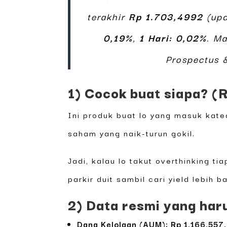
terakhir
Rp 1.703,4992
(up
0,19%
,
1 Hari: 0,02%
. M
Prospectus &
1) Cocok buat siapa? (R
Ini produk buat lo yang masuk kat
saham yang naik-turun gokil.
Jadi, kalau lo takut overthinking ti
parkir duit sambil cari yield lebih b
2) Data resmi yang haru
Dana Kelolaan (AUM): Rp 1.166.557