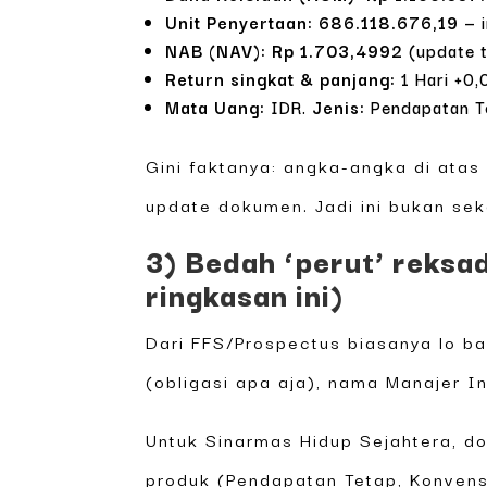
Unit Penyertaan: 686.118.676,19
— i
NAB (NAV): Rp 1.703,4992
(update t
Return singkat & panjang:
1 Hari +0,
Mata Uang:
IDR.
Jenis:
Pendapatan T
Gini faktanya: angka-angka di atas
update dokumen. Jadi ini bukan sek
3) Bedah ‘perut’ reksa
ringkasan ini)
Dari FFS/Prospectus biasanya lo bak
(obligasi apa aja), nama Manajer I
Untuk Sinarmas Hidup Sejahtera, do
produk (Pendapatan Tetap, Konvensi