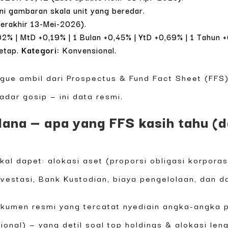
ni gambaran skala unit yang beredar.
erakhir 13-Mei-2026).
02% | MtD +0,19% | 1 Bulan +0,45% | YtD +0,69% | 1 Tahun 
etap.
Kategori:
Konvensional.
 gue ambil dari Prospectus & Fund Fact Sheet (FFS)
adar gosip — ini data resmi.
dana — apa yang FFS kasih tahu (d
al dapet: alokasi aset (proporsi obligasi korporas
nvestasi, Bank Kustodian, biaya pengelolaan, dan d
kumen resmi yang tercatat nyediain angka-angka p
onal) — yang detil soal top holdings & alokasi len