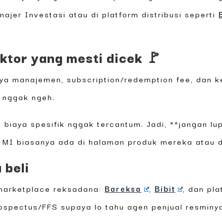
najer Investasi atau di platform distribusi seperti
aktor yang mesti dicek 🚩
aya manajemen, subscription/redemption fee, dan keb
o nggak ngeh.
 biaya spesifik nggak tercantum. Jadi, **jangan 
mi MI biasanya ada di halaman produk mereka atau 
 beli
 marketplace reksadana:
Bareksa
,
Bibit
, dan pl
ospectus/FFS supaya lo tahu agen penjual resminy