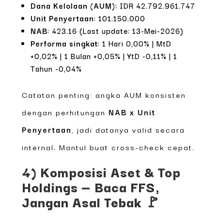
Dana Kelolaan (AUM)
: IDR 42.792.961.747
Unit Penyertaan
: 101.150.000
NAB
: 423.16 (Last update: 13-Mei-2026)
Performa singkat
: 1 Hari 0,00% | MtD
+0,02% | 1 Bulan +0,05% | YtD -0,11% | 1
Tahun -0,04%
Catatan penting: angka AUM konsisten
dengan perhitungan
NAB x Unit
Penyertaan
, jadi datanya valid secara
internal. Mantul buat cross-check cepat.
4) Komposisi Aset & Top
Holdings — Baca FFS,
Jangan Asal Tebak 🚩