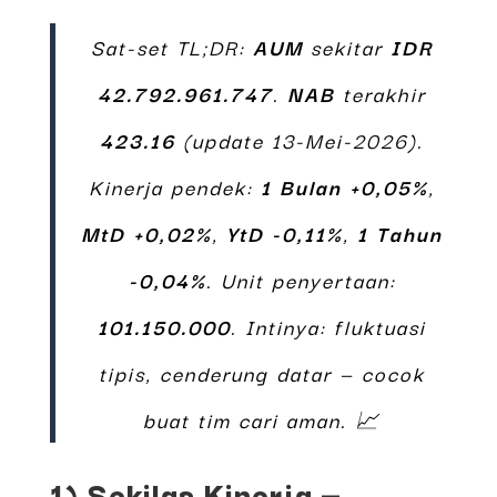
Sat-set TL;DR:
AUM
sekitar
IDR
42.792.961.747
.
NAB
terakhir
423.16
(update 13-Mei-2026).
Kinerja pendek:
1 Bulan +0,05%
,
MtD +0,02%
,
YtD -0,11%
,
1 Tahun
-0,04%
. Unit penyertaan:
101.150.000
. Intinya: fluktuasi
tipis, cenderung datar — cocok
buat tim cari aman. 📈
1) Sekilas Kinerja —