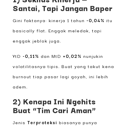
Santai, Tapi Jangan Baper
Gini faktanya: kinerja 1 tahun
-0,04%
itu
basically flat. Enggak meledak, tapi
enggak jeblok juga.
YtD
-0,11%
dan MtD
+0,02%
nunjukin
volatilitasnya tipis. Buat yang takut kena
burnout tiap pasar lagi goyah, ini lebih
adem.
2) Kenapa Ini Ngehits
Buat “Tim Cari Aman”
Jenis
Terproteksi
biasanya punya