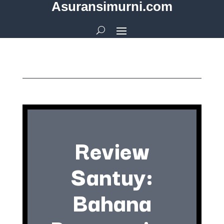
Asuransimurni.com
Review
Santuy:
Bahana