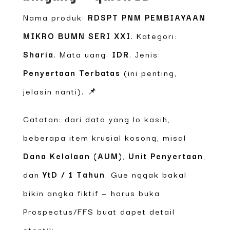
Nama produk:
RDSPT PNM PEMBIAYAAN
MIKRO BUMN SERI XXI
. Kategori:
Sharia
. Mata uang:
IDR
. Jenis:
Penyertaan Terbatas
(ini penting,
jelasin nanti). 📌
Catatan: dari data yang lo kasih,
beberapa item krusial kosong, misal
Dana Kelolaan (AUM)
,
Unit Penyertaan
,
dan
YtD / 1 Tahun
. Gue nggak bakal
bikin angka fiktif — harus buka
Prospectus/FFS buat dapet detail
otentik.