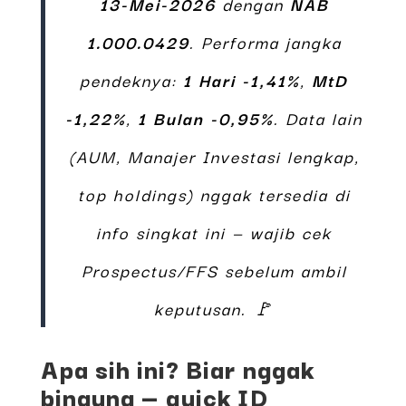
13-Mei-2026
dengan
NAB
1.000.0429
. Performa jangka
pendeknya:
1 Hari -1,41%
,
MtD
-1,22%
,
1 Bulan -0,95%
. Data lain
(AUM, Manajer Investasi lengkap,
top holdings) nggak tersedia di
info singkat ini — wajib cek
Prospectus/FFS
sebelum ambil
keputusan. 🚩
Apa sih ini? Biar nggak
bingung — quick ID