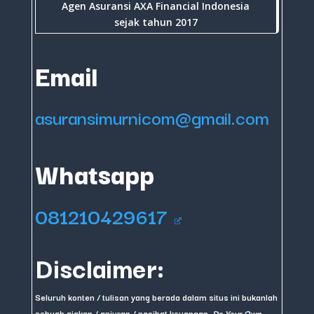
Agen Asuransi AXA Financial Indonesia
sejak tahun 2017
Email
asuransimurnicom@gmail.com
Whatsapp
081210429617
Disclaimer:
Seluruh konten / tulisan yang berada dalam situs ini bukanlah
sebuah ajakan / anjuran / nasihat keuangan.
Do Your Own