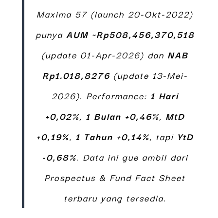
Maxima 57 (launch 20-Okt-2022)
punya
AUM ~Rp508,456,370,518
(update 01-Apr-2026) dan
NAB
Rp1.018,8276
(update 13-Mei-
2026). Performance:
1 Hari
+0,02%
,
1 Bulan +0,46%
,
MtD
+0,19%
,
1 Tahun +0,14%
, tapi
YtD
-0,68%
. Data ini gue ambil dari
Prospectus & Fund Fact Sheet
terbaru yang tersedia.