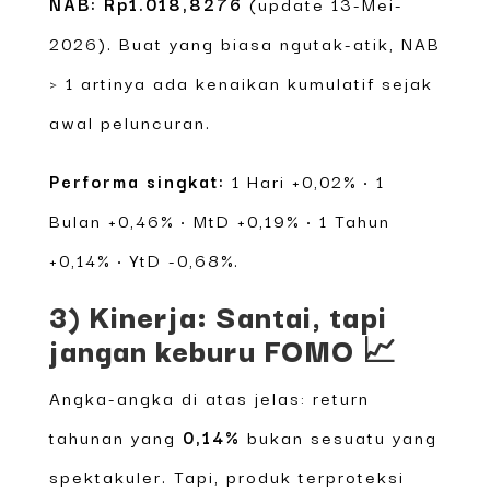
NAB: Rp1.018,8276
(update 13-Mei-
2026). Buat yang biasa ngutak-atik, NAB
> 1 artinya ada kenaikan kumulatif sejak
awal peluncuran.
Performa singkat:
1 Hari +0,02% • 1
Bulan +0,46% • MtD +0,19% • 1 Tahun
+0,14% • YtD -0,68%.
3) Kinerja: Santai, tapi
jangan keburu FOMO 📈
Angka-angka di atas jelas: return
tahunan yang
0,14%
bukan sesuatu yang
spektakuler. Tapi, produk terproteksi