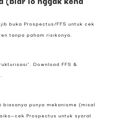
(biar lo nggak kena
ajib buka Prospectus/FFS untuk cek
tren tanpa paham risikonya.
rukturisasi”. Download FFS &
.
i biasanya punya mekanisme (misal
risiko—cek Prospectus untuk syarat