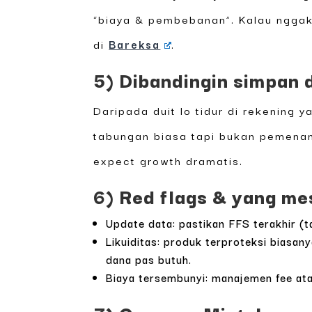
“biaya & pembebanan”. Kalau nggak
di
Bareksa
.
5) Dibandingin simpan 
Daripada duit lo tidur di rekening y
tabungan biasa tapi bukan pemenang
expect growth dramatis.
6) Red flags & yang mes
Update data: pastikan FFS terakhir (
Likuiditas: produk terproteksi biasan
dana pas butuh.
Biaya tersembunyi: manajemen fee atau