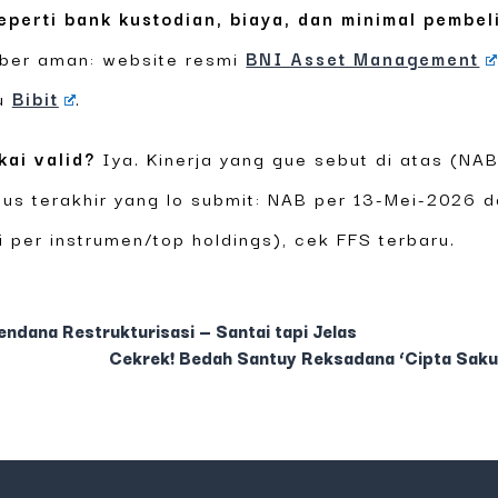
eperti bank kustodian, biaya, dan minimal pembel
mber aman: website resmi
BNI Asset Management
u
Bibit
.
kai valid?
Iya. Kinerja yang gue sebut di atas (NAB,
us terakhir yang lo submit: NAB per 13-Mei-2026 
i per instrumen/top holdings), cek FFS terbaru.
dana Restrukturisasi — Santai tapi Jelas
Cekrek! Bedah Santuy Reksadana ‘Cipta Saku