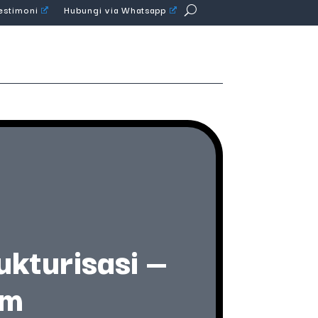
Testimoni
Hubungi via Whatsapp
kturisasi —
am