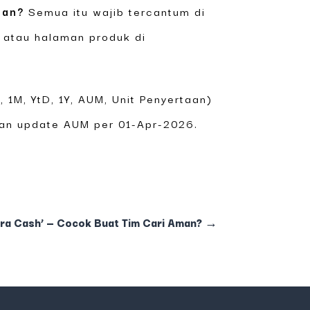
ian?
Semua itu wajib tercantum di
atau halaman produk di
 1M, YtD, 1Y, AUM, Unit Penyertaan)
dan update AUM per 01-Apr-2026.
ra Cash’ — Cocok Buat Tim Cari Aman?
→