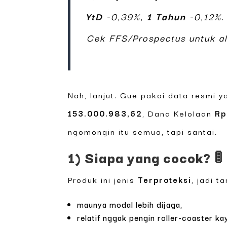
YtD
-0,39%,
1 Tahun
-0,12%.
Cek FFS/Prospectus untuk alo
Nah, lanjut. Gue pakai data resmi y
153.000.983,62
, Dana Kelolaan
Rp
ngomongin itu semua, tapi santai.
1) Siapa yang cocok? 🚦
Produk ini jenis
Terproteksi
, jadi 
maunya modal lebih dijaga,
relatif nggak pengin roller-coaster k