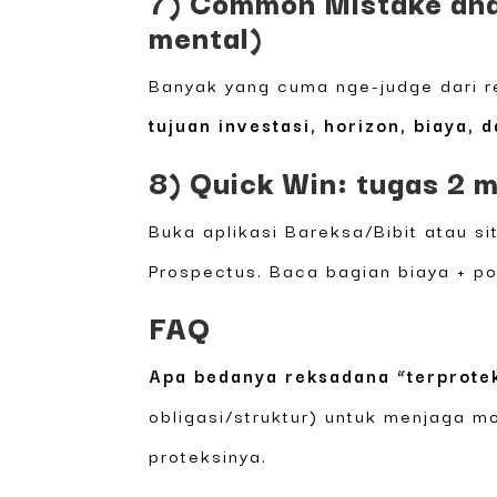
7) Common Mistake ana
mental)
Banyak yang cuma nge-judge dari re
tujuan investasi, horizon, biaya, 
8) Quick Win: tugas 2 m
Buka aplikasi Bareksa/Bibit atau s
Prospectus. Baca bagian biaya + pol
FAQ
Apa bedanya reksadana “terprote
obligasi/struktur) untuk menjaga m
proteksinya.