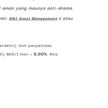
i aman yang maunya anti-drama.
smi:
atau
BNI Asset Management
erakhir): Unit penyertaan
), MtD/1 Hari =
0,00%
. Kita