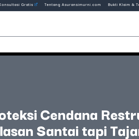
Konsultasi Gratis
Tentang Asuransimurni.com
Bukti Klaim & 
teksi Cendana Restru
lasan Santai tapi Taj