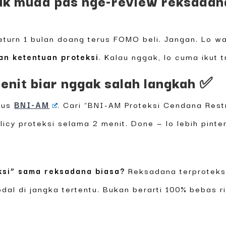
k muda pas nge-review reksadana 
turn 1 bulan doang terus FOMO beli. Jangan. Lo w
dan ketentuan proteksi
. Kalau nggak, lo cuma ikut 
enit biar nggak salah langkah ✅
itus
BNI-AM
. Cari “BNI-AM Proteksi Cendana Rest
icy proteksi selama 2 menit. Done — lo lebih pinter
ksi” sama reksadana biasa?
Reksadana terproteks
odal di jangka tertentu. Bukan berarti 100% bebas 