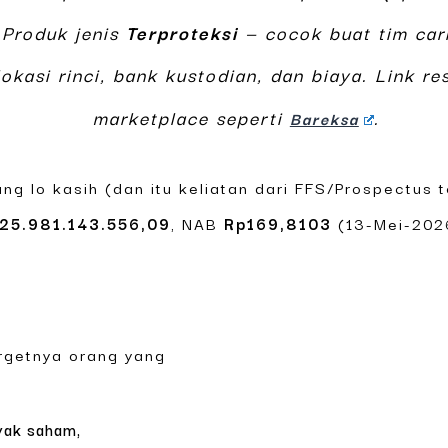
 Produk jenis
Terproteksi
— cocok buat tim car
kasi rinci, bank kustodian, dan biaya. Link re
marketplace seperti
.
Bareksa
ang lo kasih (dan itu keliatan dari FFS/Prospectus t
25.981.143.556,09
, NAB
Rp169,8103
(13-Mei-2026
targetnya orang yang
ayak saham,