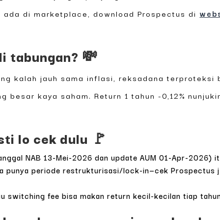
 ada di marketplace, download Prospectus di
web
di tabungan? 💸
ang kalah jauh sama inflasi, reksadana terproteksi bi
 besar kaya saham. Return 1 tahun -0,12% nunjuki
ti lo cek dulu 🚩
tanggal NAB 13-Mei-2026 dan update AUM 01-Apr-2026) it
ya punya periode restrukturisasi/lock-in—cek Prospectus 
 switching fee bisa makan return kecil-kecilan tiap tahun