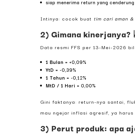
siap menerima return yang cenderung 
Intinya: cocok buat
tim cari aman &
2) Gimana kinerjanya? 
Data resmi FFS per 13-Mei-2026 bil
1 Bulan
= +0,09%
YtD
= -0,39%
1 Tahun
= -0,12%
MtD / 1 Hari
= 0,00%
Gini faktanya: return-nya santai, fl
mau ngejar inflasi agresif, ya harus
3) Perut produk: apa aja