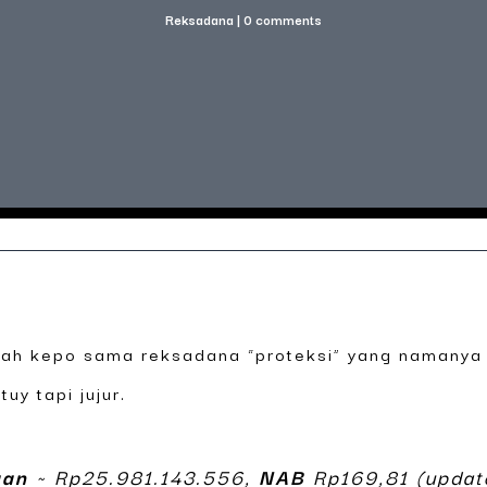
Reksadana
|
0 comments
ernah kepo sama reksadana “proteksi” yang namanya
uy tapi jujur.
aan
~ Rp25.981.143.556,
NAB
Rp169,81 (updat