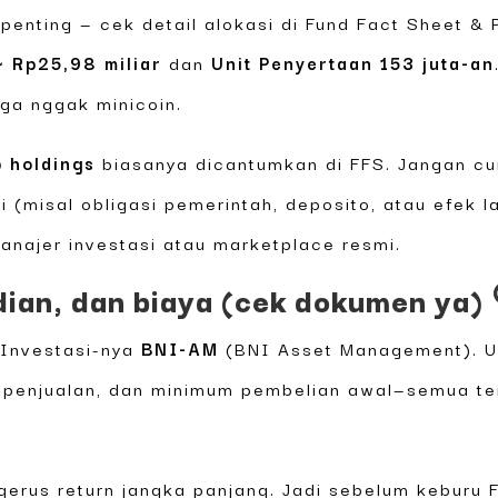
enting — cek detail alokasi di Fund Fact Sheet & P
 Rp25,98 miliar
dan
Unit Penyertaan 153 juta-an
ga nggak minicoin.
p holdings
biasanya dicantumkan di FFS. Jangan c
 (misal obligasi pemerintah, deposito, atau efek la
manajer investasi atau marketplace resmi.
dian, dan biaya (cek dokumen ya) 
 Investasi-nya
BNI-AM
(BNI Asset Management). Un
a penjualan, dan minimum pembelian awal—semua te
nggerus return jangka panjang. Jadi sebelum keburu