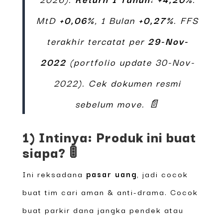
MtD
+0,06%
, 1 Bulan
+0,27%
. FFS
terakhir tercatat per
29-Nov-
2022
(portfolio update 30-Nov-
2022). Cek dokumen resmi
sebelum move. 📄
1) Intinya: Produk ini buat
siapa? 🚦
Ini reksadana
pasar uang
, jadi cocok
buat tim cari aman & anti-drama. Cocok
buat parkir dana jangka pendek atau