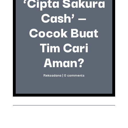
‘Cipta Sakura
Cash’ —
Cocok Buat
Tim Cari
Aman?
Reksadana
|
0 comments