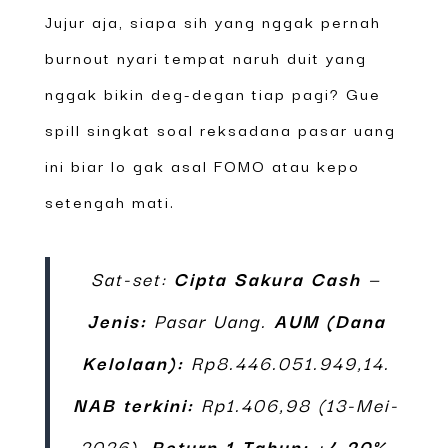
Jujur aja, siapa sih yang nggak pernah
burnout nyari tempat naruh duit yang
nggak bikin deg-degan tiap pagi? Gue
spill singkat soal reksadana pasar uang
ini biar lo gak asal FOMO atau kepo
setengah mati.
Sat-set:
Cipta Sakura Cash
—
Jenis:
Pasar Uang.
AUM (Dana
Kelolaan):
Rp8.446.051.949,14.
NAB terkini:
Rp1.406,98 (13-Mei-
2026).
Return 1 Tahun:
+4,20%
.