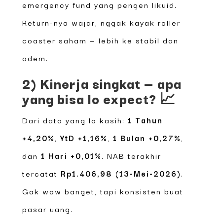
emergency fund yang pengen likuid.
Return-nya wajar, nggak kayak roller
coaster saham — lebih ke stabil dan
adem.
2) Kinerja singkat — apa
yang bisa lo expect? 📈
Dari data yang lo kasih:
1 Tahun
+4,20%
,
YtD +1,16%
,
1 Bulan +0,27%
,
dan
1 Hari +0,01%
. NAB terakhir
tercatat
Rp1.406,98 (13-Mei-2026)
.
Gak wow banget, tapi konsisten buat
pasar uang.