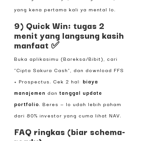
yang kena pertama kali ya mental lo.
9) Quick Win: tugas 2
menit yang langsung kasih
manfaat ✅
Buka aplikasimu (Bareksa/Bibit), cari
“Cipta Sakura Cash”, dan download FFS
+ Prospectus. Cek 2 hal:
biaya
manajemen
dan
tanggal update
portfolio
. Beres — lo udah lebih paham
dari 80% investor yang cuma lihat NAV.
FAQ ringkas (biar schema-
ready)