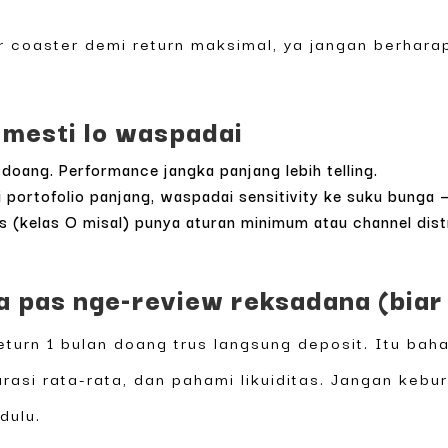
ler coaster demi return maksimal, ya jangan berhar
 mesti lo waspadai
doang. Performance jangka panjang lebih telling.
portofolio panjang, waspadai sensitivity ke suku bunga — 
as (kelas O misal) punya aturan minimum atau channel dist
 pas nge-review reksadana (biar 
eturn 1 bulan doang trus langsung deposit. Itu bah
urasi rata-rata, dan pahami likuiditas. Jangan kebur
dulu.