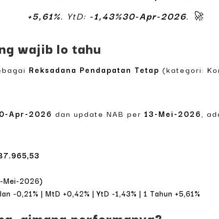
+5,61%
. YtD:
-1,43%30-Apr-2026
. 🚀
ng wajib lo tahu
sebagai
Reksadana Pendapatan Tetap
(kategori: Ko
0-Apr-2026
dan update NAB per
13-Mei-2026
, a
87.965,53
3-Mei-2026)
ulan -0,21% | MtD +0,42% | YtD -1,43% | 1 Tahun +5,61%
apa, gimana performanya?