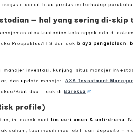
ng nunjukin sensitifitas produk ini terhadap perubah
todian — hal yang sering di-skip t
anajemen atau kustodian kalo nggak ada di dokumen
 buka Prospektus/FFS dan cek
biaya pengelolaan, b
 manajer investasi, kunjungi situs manajer investa
sar, dan update manajer:
AXA Investment Manage
reksa/Bibit dsb — cek di
Bareksa
.
isk profile)
tap, ini cocok buat
tim cari aman & anti-drama
. B
yak saham, tapi masih mau lebih dari deposito — m