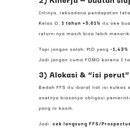
Intinya, reksadana pendapatan teta
Kelas O,
1 tahun +5,61%
itu oke bu
return-nya masih bisa lebih menari
Tapi jangan salah; YtD yang
-1,43%
Jadi jangan cuma FOMO karena 1 ta
3) Alokasi & “isi peru
Bedah FFS itu ibarat liat isi kulka
asetnya biasanya obligasi pemerint
yang lo kasih.
Jadi:
cek langsung FFS/Prospectu