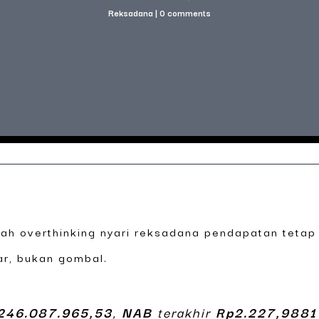
Reksadana
|
0 comments
rnah overthinking nyari reksadana pendapatan tetap
ar, bukan gombal.
246.087.965,53
,
NAB
terakhir
Rp2.227,9881