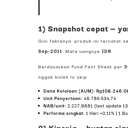
1) Snapshot cepat — ya
Gini faktanya: produk ini tercatat 
Sep-2011
. Mata uangnya
IDR
.
Berdasarkan Fund Fact Sheet per
3
nggak boleh lo skip:
Dana Kelolaan (AUM): Rp108.246.0
Unit Penyertaan:
48.786.534,74
NAB/unit:
2.227,9881 (last update 1
Performa singkat:
1 Hari +0,11% | 1 B
2) Kinerja — buatan si