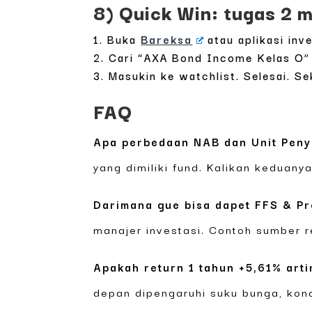
8) Quick Win: tugas 2 m
Buka
Bareksa
atau aplikasi inve
Cari “AXA Bond Income Kelas O”
Masukin ke watchlist. Selesai. S
FAQ
Apa perbedaan NAB dan Unit Peny
yang dimiliki fund. Kalikan keduanya
Darimana gue bisa dapet FFS & Pr
manajer investasi. Contoh sumber r
Apakah return 1 tahun +5,61% art
depan dipengaruhi suku bunga, kond