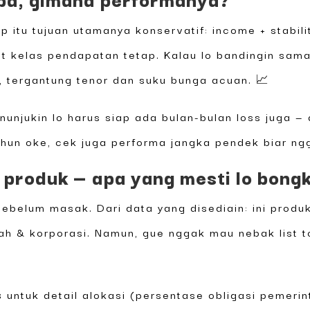
p itu tujuan utamanya konservatif: income + stabi
at kelas pendapatan tetap. Kalau lo bandingin sam
k, tergantung tenor dan suku bunga acuan. 📈
nunjukin lo harus siap ada bulan-bulan loss juga — 
hun oke, cek juga performa jangka pendek biar ng
t” produk — apa yang mesti lo bon
s sebelum masak. Dari data yang disediain: ini prod
ah & korporasi. Namun, gue nggak mau nebak list t
s
untuk detail alokasi (persentase obligasi pemerin