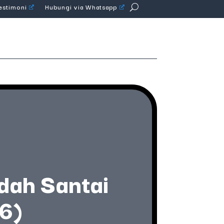
Testimoni
Hubungi via Whatsapp
dah Santai
26)