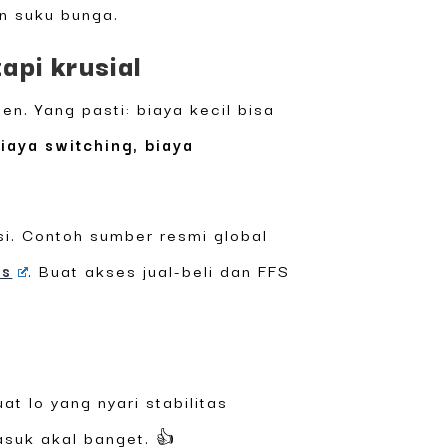
an suku bunga.
api krusial
. Yang pasti: biaya kecil bisa
iaya switching, biaya
si. Contoh sumber resmi global
rs
. Buat akses jual-beli dan FFS
uat lo yang nyari stabilitas
asuk akal banget. 👍