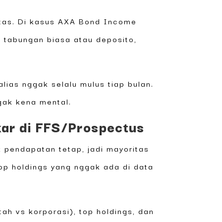
litas. Di kasus AXA Bond Income
a tabungan biasa atau deposito,
alias nggak selalu mulus tiap bulan.
gak kena mental.
gkar di FFS/Prospectus
uk pendapatan tetap, jadi mayoritas
op holdings yang nggak ada di data
tah vs korporasi), top holdings, dan