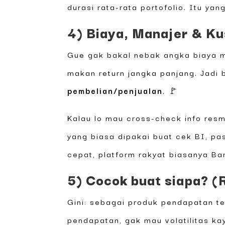
durasi rata-rata portofolio. Itu ya
4) Biaya, Manajer & Kus
Gue gak bakal nebak angka biaya m
makan return jangka panjang. Jadi
pembelian/penjualan
. 🚩
Kalau lo mau cross-check info resmi
yang biasa dipakai buat cek BI, pa
cepat, platform rakyat biasanya Ba
5) Cocok buat siapa? (R
Gini: sebagai produk pendapatan te
pendapatan, gak mau volatilitas ka