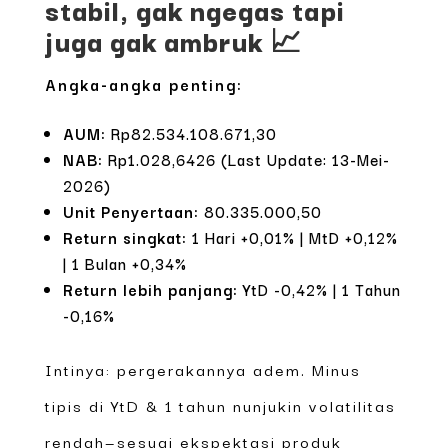
stabil, gak ngegas tapi
juga gak ambruk 📈
Angka-angka penting:
AUM:
Rp82.534.108.671,30
NAB:
Rp1.028,6426 (Last Update: 13-Mei-
2026)
Unit Penyertaan:
80.335.000,50
Return singkat:
1 Hari +0,01% | MtD +0,12%
| 1 Bulan +0,34%
Return lebih panjang:
YtD -0,42% | 1 Tahun
-0,16%
Intinya: pergerakannya adem. Minus
tipis di YtD & 1 tahun nunjukin volatilitas
rendah—sesuai ekspektasi produk