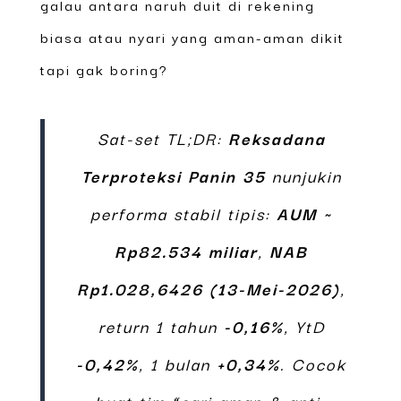
galau antara naruh duit di rekening
biasa atau nyari yang aman-aman dikit
tapi gak boring?
Sat-set TL;DR:
Reksadana
Terproteksi Panin 35
nunjukin
performa stabil tipis:
AUM ~
Rp82.534 miliar
,
NAB
Rp1.028,6426 (13-Mei-2026)
,
return 1 tahun
-0,16%
, YtD
-0,42%
, 1 bulan
+0,34%
. Cocok
buat tim “cari aman & anti-