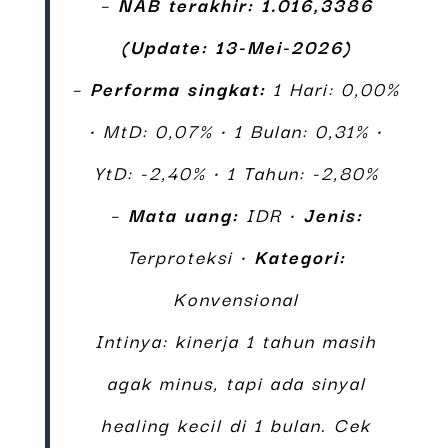
–
NAB terakhir: 1.016,3386
(Update: 13-Mei-2026)
–
Performa singkat:
1 Hari: 0,00%
• MtD: 0,07% • 1 Bulan: 0,31% •
YtD: -2,40% • 1 Tahun: -2,80%
–
Mata uang:
IDR •
Jenis:
Terproteksi •
Kategori:
Konvensional
Intinya: kinerja 1 tahun masih
agak minus, tapi ada sinyal
healing kecil di 1 bulan. Cek