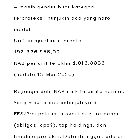
— masih gendut buat kategori
terproteksi; nunjukin ada yang naro
modal.
Unit penyertaan
tercatat
193.826.956,00
.
NAB per unit terakhir
1.016,3386
(update 13-Mei-2026).
Bayangin deh: NAB naik turun itu normal.
Yang mau lo cek selanjutnya di
FFS/Prospektus: alokasi aset terbesar
(obligasi apa?), top holdings, dan
timeline proteksi. Data itu nggak ada di