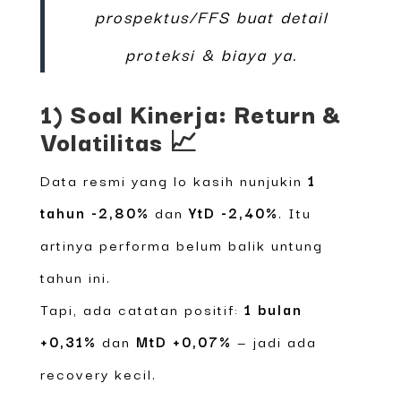
prospektus/FFS buat detail
proteksi & biaya ya.
1) Soal Kinerja: Return &
Volatilitas 📈
Data resmi yang lo kasih nunjukin
1
tahun -2,80%
dan
YtD -2,40%
. Itu
artinya performa belum balik untung
tahun ini.
Tapi, ada catatan positif:
1 bulan
+0,31%
dan
MtD +0,07%
— jadi ada
recovery kecil.