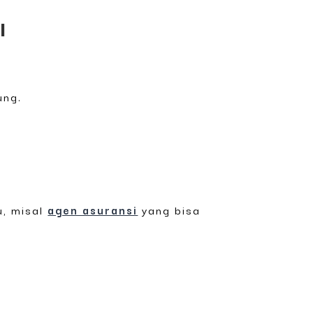
l
ung.
u, misal
agen asuransi
yang bisa