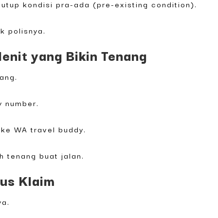
utup kondisi pra-ada (pre-existing condition).
k polisnya.
Menit yang Bikin Tenang
rang.
y number.
 ke WA travel buddy.
h tenang buat jalan.
us Klaim
ya.