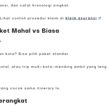
ansi, dan catat kronologi singkat.
Lihat contoh prosedur klaim di
klaim asuransi
.
aket Mahal vs Biasa
o.
n kota? Bisa pilih paket standar.
ental, atau trip multi-kota—mending ambil yang len
yang cocok sama itinerary lo.
Berangkat