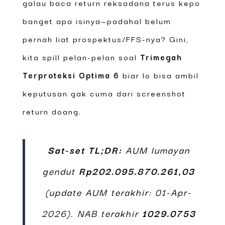
galau baca return reksadana terus kepo
banget apa isinya—padahal belum
pernah liat prospektus/FFS-nya? Gini,
kita spill pelan-pelan soal
Trimegah
Terproteksi Optima 6
biar lo bisa ambil
keputusan gak cuma dari screenshot
return doang.
Sat-set TL;DR:
AUM lumayan
gendut
Rp202.095.870.261,03
(update AUM terakhir: 01-Apr-
2026). NAB terakhir
1029.0753