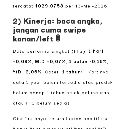
tercatat
1029.0753
per 13-Mei-2026.
2) Kinerja: baca angka,
jangan cuma swipe
kanan/left 🚦
Data performa singkat (FFS):
1 hari
+0,09%
,
MtD +0,07%
,
1 bulan -0,16%
,
YtD -2,06%
. Catet:
1 tahun: –
(artinya
data 1-year belum tersedia atau produk
belum genap 1 tahun sejak peluncuran
atau FFS belum sedia).
Gini faktanya: return harian positif itu
bagus buat nutup volatilitas, tapi YtD