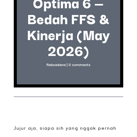
Optima 6 —
Bedah FFS &
Kinerja (May
2026)
Reksadana
|
0 comments
Jujur aja, siapa sih yang nggak pernah