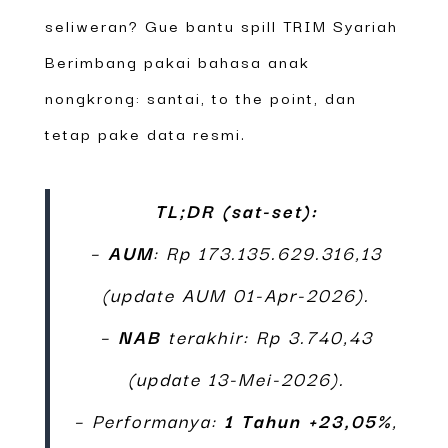
seliweran? Gue bantu spill TRIM Syariah
Berimbang pakai bahasa anak
nongkrong: santai, to the point, dan
tetap pake data resmi.
TL;DR (sat-set):
–
AUM
: Rp 173.135.629.316,13
(update AUM 01-Apr-2026).
–
NAB
terakhir: Rp 3.740,43
(update 13-Mei-2026).
– Performanya:
1 Tahun +23,05%
,