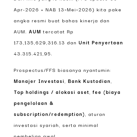
Apr-2026 + NAB 13‑Mei‑2026) kita pake
angka resmi buat bahas kinerja dan
AUM.
AUM
tercatat Rp
173,135,629,316.13 dan
Unit Penyertaan
43.315.421,95.
Prospectus/FFS biasanya nyantumin:
Manajer Investasi
,
Bank Kustodian
,
Top holdings / alokasi aset
,
fee (biaya
pengelolaan &
subscription/redemption)
, aturan
investasi syariah, serta minimal
pembelian awal.