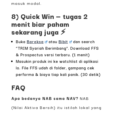
masuk modal.
8) Quick Win — tugas 2
menit biar paham
sekarang juga ⚡
Buka
Bareksa
atau
Bibit
dan search
“TRIM Syariah Berimbang”. Download FFS
& Prospectus versi terbaru. (1 menit)
Masukin produk ini ke watchlist di aplikasi
lo. File FFS udah di folder, gampang cek
performa & biaya tiap kali panik. (30 detik)
FAQ
Apa bedanya NAB sama NAV?
NAB
(Nilai Aktiva Bersih) itu istilah lokal yang