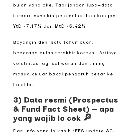
bulan yang oke. Tapi jangan lupa—data
terbaru nunjukin pelemahan belakangan:
YtD -7,17%
dan
MtD -6,42%
.
Bayangin deh: satu tahun cuan,
beberapa bulan terakhir koreksi. Artinya
volatilitas lagi seliweran dan timing
masuk keluar bakal pengaruh besar ke
hasil lo.
3) Data resmi (Prospectus
& Fund Fact Sheet) — apa
yang wajib lo cek 🔎
Dari info yang lo kasih (FFS update 30-