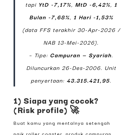
tapi
YtD -7,17%
,
MtD -6,42%
,
1
Bulan -7,68%
,
1 Hari -1,53%
(data FFS terakhir 30-Apr-2026 /
NAB 13-Mei-2026).
– Tipe:
Campuran — Syariah
.
Diluncurkan 26-Des-2006. Unit
penyertaan:
43.315.421,95
.
1) Siapa yang cocok?
(Risk profile) 🚀
Buat kamu yang mentalnya setengah
naik roller coaster, produk campuran