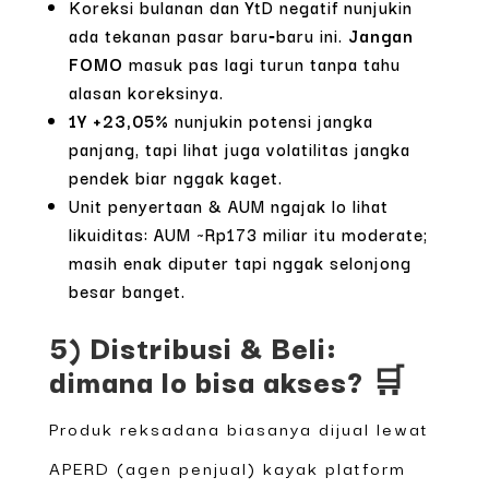
Koreksi bulanan dan YtD negatif nunjukin
ada tekanan pasar baru‑baru ini.
Jangan
FOMO
masuk pas lagi turun tanpa tahu
alasan koreksinya.
1Y +23,05%
nunjukin potensi jangka
panjang, tapi lihat juga volatilitas jangka
pendek biar nggak kaget.
Unit penyertaan & AUM ngajak lo lihat
likuiditas: AUM ~Rp173 miliar itu moderate;
masih enak diputer tapi nggak selonjong
besar banget.
5) Distribusi & Beli:
dimana lo bisa akses? 🛒
Produk reksadana biasanya dijual lewat
APERD (agen penjual) kayak platform