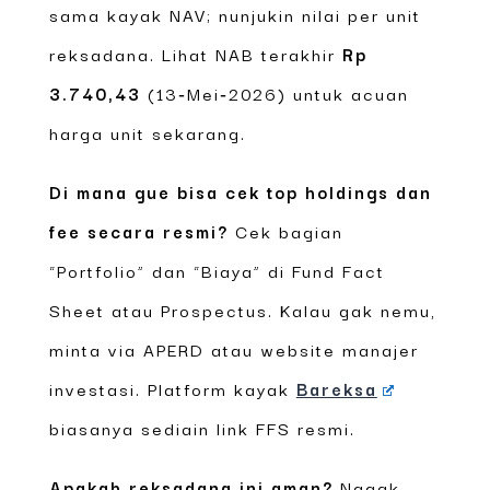
sama kayak NAV; nunjukin nilai per unit
reksadana. Lihat NAB terakhir
Rp
3.740,43
(13‑Mei‑2026) untuk acuan
harga unit sekarang.
Di mana gue bisa cek top holdings dan
fee secara resmi?
Cek bagian
“Portfolio” dan “Biaya” di Fund Fact
Sheet atau Prospectus. Kalau gak nemu,
minta via APERD atau website manajer
investasi. Platform kayak
Bareksa
biasanya sediain link FFS resmi.
Apakah reksadana ini aman?
Nggak