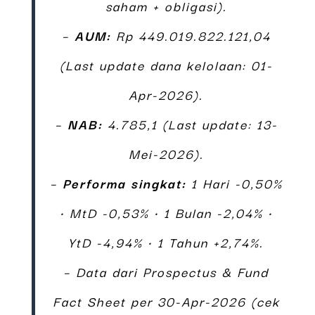
saham + obligasi).
–
AUM:
Rp 449.019.822.121,04
(Last update dana kelolaan: 01-
Apr-2026).
–
NAB:
4.785,1 (Last update: 13-
Mei-2026).
–
Performa singkat:
1 Hari -0,50%
• MtD -0,53% • 1 Bulan -2,04% •
YtD -4,94% • 1 Tahun +2,74%.
– Data dari Prospectus & Fund
Fact Sheet per 30-Apr-2026 (cek