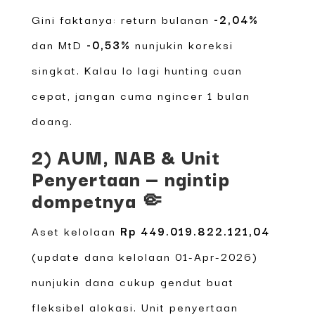
Gini faktanya: return bulanan
-2,04%
dan MtD
-0,53%
nunjukin koreksi
singkat. Kalau lo lagi hunting cuan
cepat, jangan cuma ngincer 1 bulan
doang.
2) AUM, NAB & Unit
Penyertaan — ngintip
dompetnya 🤏
Aset kelolaan
Rp 449.019.822.121,04
(update dana kelolaan 01-Apr-2026)
nunjukin dana cukup gendut buat
fleksibel alokasi. Unit penyertaan