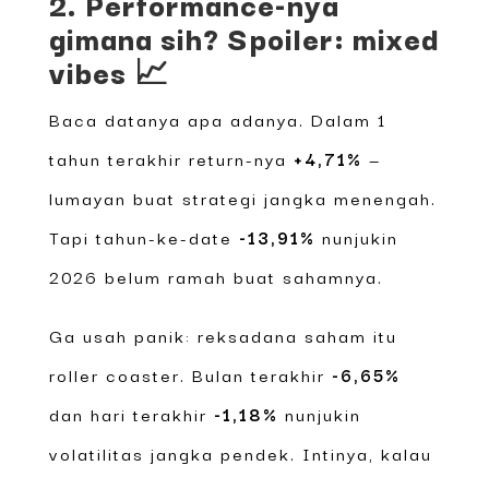
2. Performance-nya
gimana sih? Spoiler: mixed
vibes 📈
Baca datanya apa adanya. Dalam 1
tahun terakhir return-nya
+4,71%
—
lumayan buat strategi jangka menengah.
Tapi tahun-ke-date
-13,91%
nunjukin
2026 belum ramah buat sahamnya.
Ga usah panik: reksadana saham itu
roller coaster. Bulan terakhir
-6,65%
dan hari terakhir
-1,18%
nunjukin
volatilitas jangka pendek. Intinya, kalau