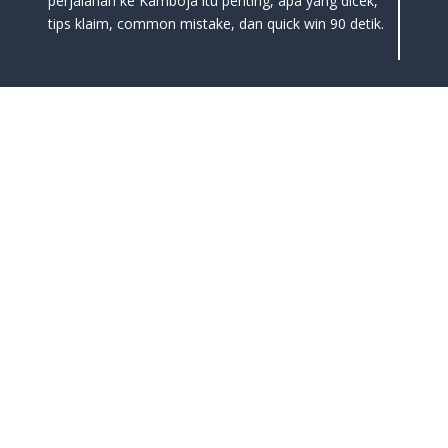
perjalanan ke Kamboja itu penting, apa yang dicek,
tips klaim, common mistake, dan quick win 90 detik.