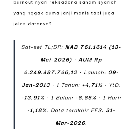
burnout nyari reksadana saham syariah
yang nggak cuma janji manis tapi juga
jelas datanya?
Sat-set TL;DR:
NAB
761.1614 (13-
Mei-2026)
•
AUM
Rp
4.249.487.746,12
• Launch:
09-
Jan-2013
• 1 Tahun:
+4,71%
• YtD:
-13,91%
• 1 Bulan:
-6,65%
• 1 Hari:
-1,18%
. Data terakhir FFS:
31-
Mar-2026
.