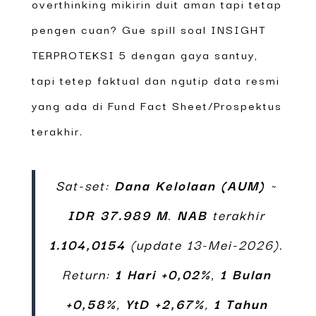
overthinking mikirin duit aman tapi tetap
pengen cuan? Gue spill soal INSIGHT
TERPROTEKSI 5 dengan gaya santuy,
tapi tetep faktual dan ngutip data resmi
yang ada di Fund Fact Sheet/Prospektus
terakhir.
Sat-set:
Dana Kelolaan (AUM)
~
IDR 37.989 M
.
NAB
terakhir
1.104,0154
(update 13-Mei-2026).
Return:
1 Hari +0,02%
,
1 Bulan
+0,58%
,
YtD +2,67%
,
1 Tahun