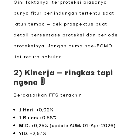
Gini faktanya: terproteksi biasanya
punya fitur perlindungan tertentu saat
jatuh tempo — cek prospektus buat
detail persentase proteksi dan periode
proteksinya. Jangan cuma nge-FOMO
liat return sebulan.
2) Kinerja — ringkas tapi
ngena 🚦
Berdasarkan FFS terakhir:
1 Hari
: +0,02%
1 Bulan
: +0,58%
MtD
: +0,25% (update AUM: 01-Apr-2026)
YtD
: +2,67%