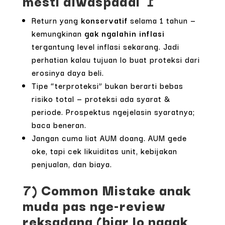
mesti diwaspadai 🚩
Return yang
konservatif
selama 1 tahun —
kemungkinan
gak ngalahin inflasi
tergantung level inflasi sekarang. Jadi
perhatian kalau tujuan lo buat proteksi dari
erosinya daya beli.
Tipe “terproteksi” bukan berarti bebas
risiko total — proteksi ada syarat &
periode. Prospektus ngejelasin syaratnya;
baca beneran.
Jangan cuma liat AUM doang. AUM gede
oke, tapi cek likuiditas unit, kebijakan
penjualan, dan biaya.
7) Common Mistake anak
muda pas nge-review
reksadana (biar lo nggak