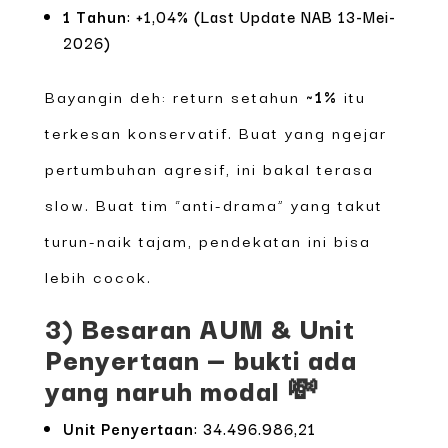
1 Tahun
: +1,04% (Last Update NAB 13-Mei-
2026)
Bayangin deh: return setahun
~1%
itu
terkesan konservatif. Buat yang ngejar
pertumbuhan agresif, ini bakal terasa
slow. Buat tim “anti-drama” yang takut
turun-naik tajam, pendekatan ini bisa
lebih cocok.
3) Besaran AUM & Unit
Penyertaan — bukti ada
yang naruh modal 💸
Unit Penyertaan
: 34.496.986,21