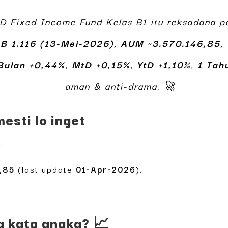
D Fixed Income Fund Kelas B1 itu reksadana p
B 1.116 (13-Mei-2026)
,
AUM ~3.570.146,85
,
Bulan +0,44%
,
MtD +0,15%
,
YtD +1,10%
,
1 Tah
aman & anti-drama. 🚀
esti lo inget
).
,85
(last update
01-Apr-2026
).
a kata angka? 📈