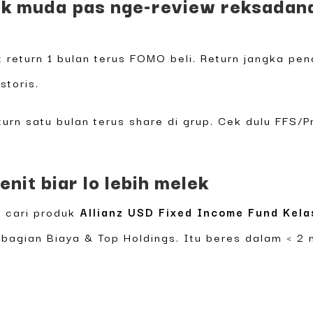
k muda pas nge-review reksadana 
return 1 bulan terus FOMO beli. Return jangka pend
storis.
turn satu bulan terus share di grup. Cek dulu FFS/
nit biar lo lebih melek
, cari produk
Allianz USD Fixed Income Fund Kela
 bagian Biaya & Top Holdings. Itu beres dalam < 2 