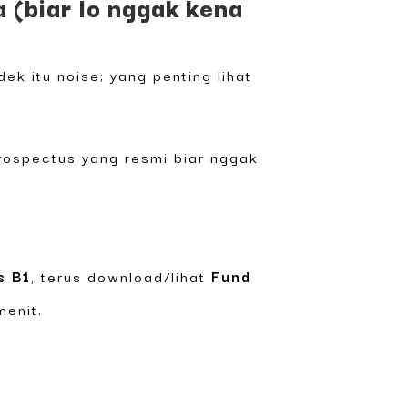
(biar lo nggak kena
ek itu noise; yang penting lihat
Prospectus yang resmi biar nggak
s B1
, terus download/lihat
Fund
menit.