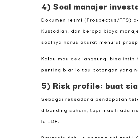
4) Soal manajer investa
Dokumen resmi (Prospectus/FFS) ada
Kustodian, dan berapa biaya manaje
soalnya harus akurat menurut prosp
Kalau mau cek langsung, bisa intip
penting biar lo tau potongan yang n
5) Risk profile: buat s
Sebagai reksadana pendapatan tet
dibanding saham, tapi masih ada risi
lo IDR.
Bayangin deh: lo pegang obligasi U