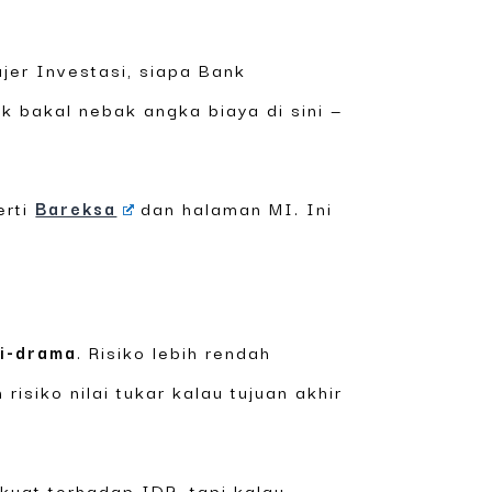
jer Investasi, siapa Bank
k bakal nebak angka biaya di sini —
erti
Bareksa
dan halaman MI. Ini
ti-drama
. Risiko lebih rendah
risiko nilai tukar kalau tujuan akhir
kuat terhadap IDR, tapi kalau