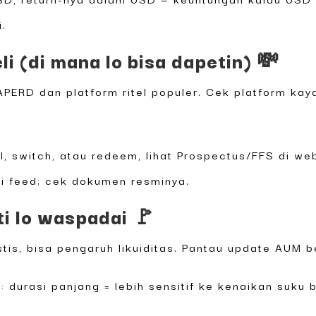
i.
li (di mana lo bisa dapetin) 💸
 APERD dan platform ritel populer. Cek platform ka
, switch, atau redeem, lihat Prospectus/FFS di web
di feed; cek dokumen resminya.
ti lo waspadai 🚩
tis, bisa pengaruh likuiditas. Pantau update AUM b
si: durasi panjang = lebih sensitif ke kenaikan suku