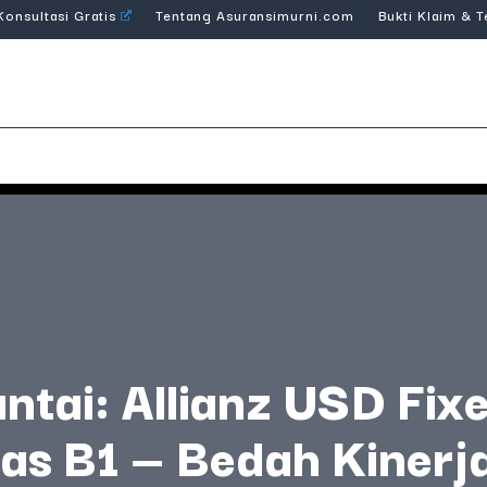
Konsultasi Gratis
Tentang Asuransimurni.com
Bukti Klaim & 
ntai: Allianz USD Fi
as B1 — Bedah Kinerj