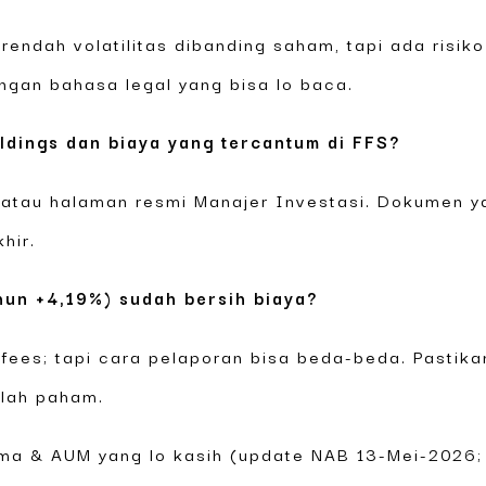
 rendah volatilitas dibanding saham, tapi ada risiko 
ngan bahasa legal yang bisa lo baca.
oldings dan biaya yang tercantum di FFS?
 atau halaman resmi Manajer Investasi. Dokumen y
hir.
hun +4,19%) sudah bersih biaya?
 fees; tapi cara pelaporan bisa beda-beda. Pastika
alah paham.
rma & AUM yang lo kasih (update NAB 13-Mei-2026