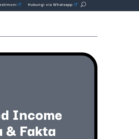
Testimoni
Hubungi via Whatsapp
xed Income
a & Fakta