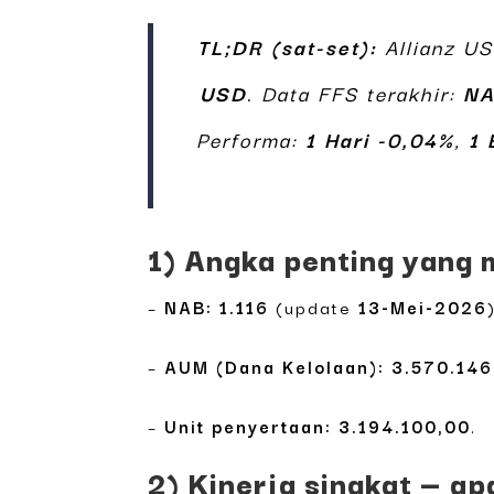
TL;DR (sat-set):
Allianz US
USD
. Data FFS terakhir:
NA
Performa:
1 Hari -0,04%
,
1 
1) Angka penting yang m
–
NAB:
1.116
(update
13-Mei-2026
–
AUM (Dana Kelolaan):
3.570.146
–
Unit penyertaan:
3.194.100,00
.
2) Kinerja singkat — ap