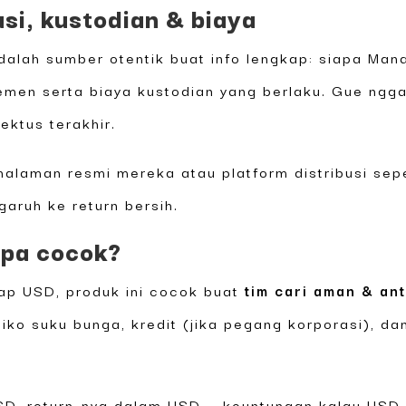
si, kustodian & biaya
lah sumber otentik buat info lengkap: siapa Mana
men serta biaya kustodian yang berlaku. Gue ngga
ektus terakhir.
 halaman resmi mereka atau platform distribusi sep
garuh ke return bersih.
iapa cocok?
ap USD, produk ini cocok buat
tim cari aman & an
ko suku bunga, kredit (jika pegang korporasi), dan 
SD, return-nya dalam USD — keuntungan kalau USD 