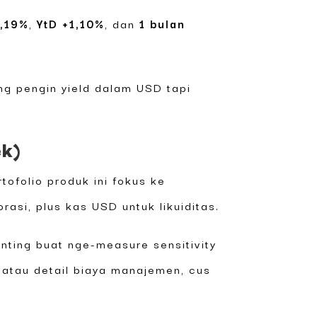
4,19%
,
YtD +1,10%
, dan
1 bulan
ng pengin yield dalam USD tapi
ek)
tofolio produk ini fokus ke
si, plus kas USD untuk likuiditas.
enting buat nge-measure sensitivity
 atau detail biaya manajemen, cus