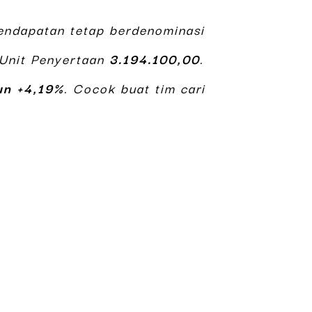
endapatan tetap berdenominasi
 Unit Penyertaan
3.194.100,00
.
un +4,19%
. Cocok buat tim cari