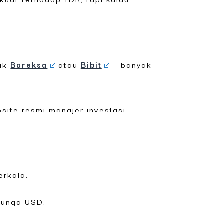
yak
Bareksa
atau
Bibit
— banyak
site resmi manajer investasi.
erkala.
 bunga USD.