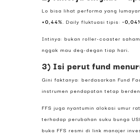
Lo bisa lihat performa yang lumay
+0,44%
. Daily fluktuasi tipis:
-0,04
Intinya: bukan roller-coaster saha
nggak mau deg-degan tiap hari.
3) Isi perut fund menu
Gini faktanya: berdasarkan Fund Fac
instrumen pendapatan tetap berdeno
FFS juga nyantumin alokasi umur rat
terhadap perubahan suku bunga USD.
buka FFS resmi di link manajer inve