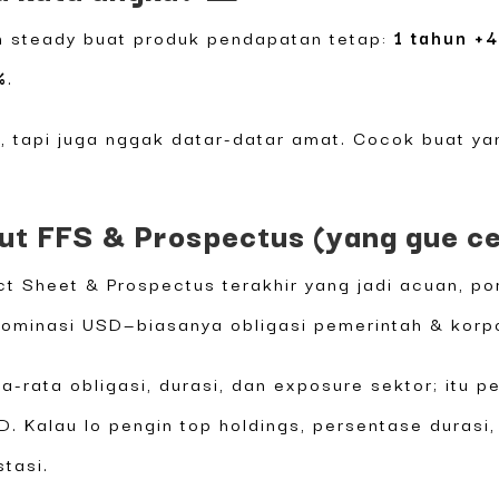
an steady buat produk pendapatan tetap:
1 tahun +
%
.
m, tapi juga nggak datar-datar amat. Cocok buat ya
rut FFS & Prospectus (yang gue c
t Sheet & Prospectus terakhir yang jadi acuan, por
minasi USD—biasanya obligasi pemerintah & korpora
a-rata obligasi, durasi, dan exposure sektor; itu p
 Kalau lo pengin top holdings, persentase durasi,
stasi.