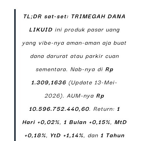
TL;DR sat-set:
TRIMEGAH DANA
LIKUID
ini produk pasar uang
yang vibe-nya aman-aman aja buat
dana darurat atau parkir cuan
sementara. Nab-nya di
Rp
1.309,1636
(Update 13-Mei-
2026). AUM-nya
Rp
10.596.752.440,60
. Return:
1
Hari +0,02%
,
1 Bulan +0,15%
,
MtD
+0,18%
,
YtD +1,14%
, dan
1 Tahun