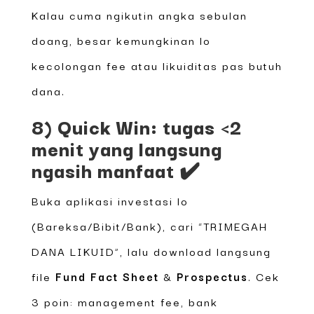
Kalau cuma ngikutin angka sebulan
doang, besar kemungkinan lo
kecolongan fee atau likuiditas pas butuh
dana.
8) Quick Win: tugas <2
menit yang langsung
ngasih manfaat ✔️
Buka aplikasi investasi lo
(Bareksa/Bibit/Bank), cari “TRIMEGAH
DANA LIKUID”, lalu download langsung
file
Fund Fact Sheet
&
Prospectus
. Cek
3 poin: management fee, bank