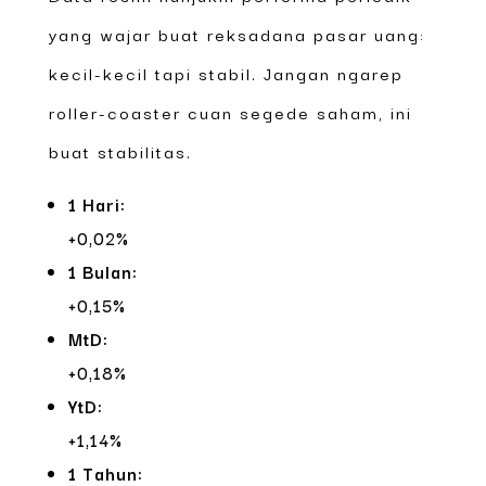
yang wajar buat reksadana pasar uang:
kecil-kecil tapi stabil. Jangan ngarep
roller-coaster cuan segede saham, ini
buat stabilitas.
1 Hari:
+0,02%
1 Bulan:
+0,15%
MtD:
+0,18%
YtD:
+1,14%
1 Tahun: