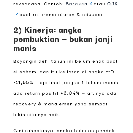
reksadana. Contoh:
Bareksa
atau
OJK
buat referensi aturan & edukasi.
2) Kinerja: angka
pembuktian — bukan janji
manis
Bayangin deh: tahun ini belum enak buat
si saham, dan itu keliatan di angka YtD
-11,55%
. Tapi lihat jangka 1 tahun: masih
ada return positif
+6,34%
— artinya ada
recovery & manajemen yang sempat
bikin nilainya naik.
Gini rahasianya: angka bulanan pendek