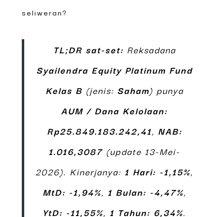
seliweran?
TL;DR sat-set:
Reksadana
Syailendra Equity Platinum Fund
Kelas B
(jenis:
Saham
) punya
AUM / Dana Kelolaan:
Rp25.849.183.242,41
,
NAB:
1.016,3087
(update 13-Mei-
2026). Kinerjanya:
1 Hari: -1,15%
,
MtD: -1,94%
,
1 Bulan: -4,47%
,
YtD: -11,55%
,
1 Tahun: 6,34%
.