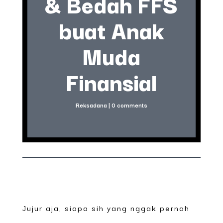
& Bedah FFS
buat Anak
Muda
Finansial
Reksadana
|
0 comments
Jujur aja, siapa sih yang nggak pernah