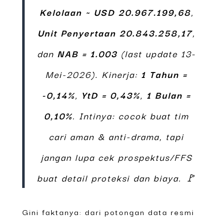
Kelolaan ~ USD 20.967.199,68
,
Unit Penyertaan 20.843.258,17
,
dan
NAB = 1.003
(last update 13-
Mei-2026). Kinerja:
1 Tahun =
-0,14%
,
YtD = 0,43%
,
1 Bulan =
0,10%
. Intinya: cocok buat tim
cari aman & anti-drama, tapi
jangan lupa cek prospektus/FFS
buat detail proteksi dan biaya. 🚩
Gini faktanya: dari potongan data resmi