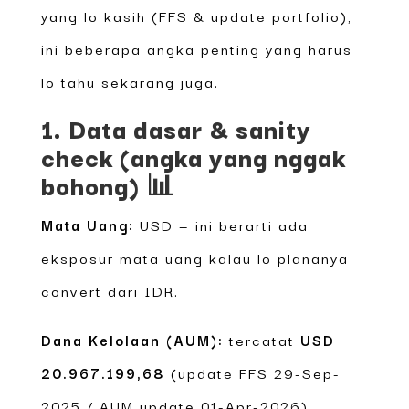
yang lo kasih (FFS & update portfolio),
ini beberapa angka penting yang harus
lo tahu sekarang juga.
1. Data dasar & sanity
check (angka yang nggak
bohong) 📊
Mata Uang:
USD — ini berarti ada
eksposur mata uang kalau lo plananya
convert dari IDR.
Dana Kelolaan (AUM):
tercatat
USD
20.967.199,68
(update FFS 29-Sep-
2025 / AUM update 01-Apr-2026).