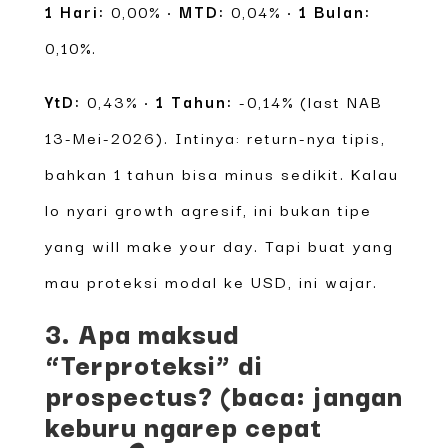
1 Hari:
0,00% •
MTD:
0,04% •
1 Bulan:
0,10%.
YtD:
0,43% •
1 Tahun:
-0,14% (last NAB
13-Mei-2026). Intinya: return-nya tipis,
bahkan 1 tahun bisa minus sedikit. Kalau
lo nyari growth agresif, ini bukan tipe
yang will make your day. Tapi buat yang
mau proteksi modal ke USD, ini wajar.
3. Apa maksud
“Terproteksi” di
prospectus? (baca: jangan
keburu ngarep cepat