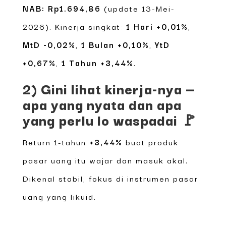
NAB:
Rp1.694,86
(update 13-Mei-
2026). Kinerja singkat:
1 Hari +0,01%
,
MtD -0,02%
,
1 Bulan +0,10%
,
YtD
+0,67%
,
1 Tahun +3,44%
.
2) Gini lihat kinerja-nya —
apa yang nyata dan apa
yang perlu lo waspadai 🚩
Return 1-tahun
+3,44%
buat produk
pasar uang itu wajar dan masuk akal.
Dikenal stabil, fokus di instrumen pasar
uang yang likuid.