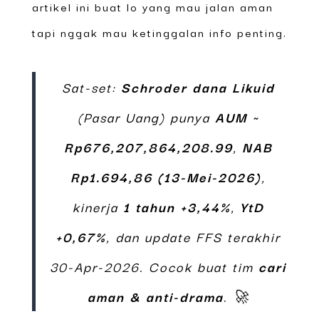
artikel ini buat lo yang mau jalan aman
tapi nggak mau ketinggalan info penting.
Sat-set:
Schroder dana Likuid
(Pasar Uang) punya
AUM ~
Rp676,207,864,208.99
,
NAB
Rp1.694,86 (13-Mei-2026)
,
kinerja
1 tahun +3,44%
,
YtD
+0,67%
, dan update FFS terakhir
30-Apr-2026. Cocok buat tim
cari
aman & anti-drama
. 🚀