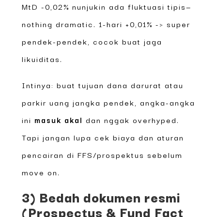
MtD -0,02% nunjukin ada fluktuasi tipis—
nothing dramatic. 1-hari +0,01% -> super
pendek-pendek, cocok buat jaga
likuiditas.
Intinya: buat tujuan dana darurat atau
parkir uang jangka pendek, angka-angka
ini
masuk akal
dan nggak overhyped.
Tapi jangan lupa cek biaya dan aturan
pencairan di FFS/prospektus sebelum
move on.
3) Bedah dokumen resmi
(Prospectus & Fund Fact