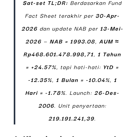
Sat-set TL;DR:
Berdasarkan Fund
Fact Sheet terakhir per
30-Apr-
2026
dan update NAB per
13-Mei-
2026
—
NAB = 1993.08
,
AUM ≈
Rp468.601.478.998,71
,
1 Tahun
= +24.57%
, tapi hati-hati:
YtD =
-12.35%
,
1 Bulan = -10.04%
,
1
Hari = -1.78%
. Launch:
26-Des-
2006
. Unit penyertaan:
219.191.241,39
.