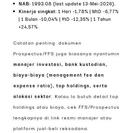
NAB:
1993.08 (last update 13-Mei-2026).
Kinerja singkat:
1 Hari -1,78% | MtD -6,77%
| 1 Bulan -10,04% | YtD -12,35% | 1 Tahun
+24,57%.
Catatan penting: dokumen
Prospectus/FFS juga biasanya nyantumin
manajer investasi, bank kustodian,
biaya-biaya (management fee dan
expense ratio), top holdings, serta
alokasi sektor
. Kalau lo butuh detail top
holdings atau biaya, cek FFS/Prospectus
lengkapnya di link resmi manajer atau
platform jual-beli reksadana.