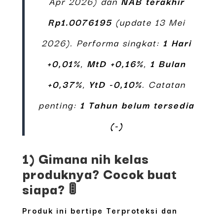
Apr 2026) dan
NAB terakhir
Rp1.0076195
(update 13 Mei
2026). Performa singkat:
1 Hari
+0,01%
,
MtD +0,16%
,
1 Bulan
+0,37%
,
YtD -0,10%
. Catatan
penting:
1 Tahun belum tersedia
(-)
1) Gimana nih kelas
produknya? Cocok buat
siapa? 🚦
Produk ini bertipe
Terproteksi
dan