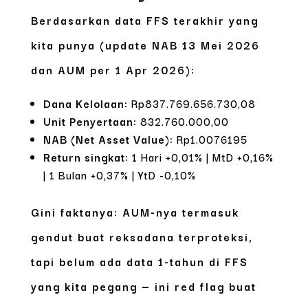
Berdasarkan data FFS terakhir yang
kita punya (update NAB 13 Mei 2026
dan AUM per 1 Apr 2026):
Dana Kelolaan:
Rp837.769.656.730,08
Unit Penyertaan:
832.760.000,00
NAB (Net Asset Value):
Rp1.0076195
Return singkat:
1 Hari +0,01% | MtD +0,16%
| 1 Bulan +0,37% | YtD -0,10%
Gini faktanya:
AUM-nya termasuk
gendut
buat reksadana terproteksi,
tapi
belum ada data 1-tahun
di FFS
yang kita pegang — ini red flag buat