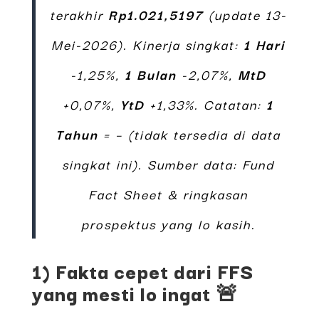
terakhir
Rp1.021,5197
(update 13-
Mei-2026). Kinerja singkat:
1 Hari
-1,25%,
1 Bulan
-2,07%,
MtD
+0,07%,
YtD
+1,33%. Catatan:
1
Tahun
= – (tidak tersedia di data
singkat ini). Sumber data: Fund
Fact Sheet & ringkasan
prospektus yang lo kasih.
1) Fakta cepet dari FFS
yang mesti lo ingat 🚨