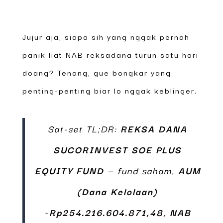
Jujur aja, siapa sih yang nggak pernah
panik liat NAB reksadana turun satu hari
doang? Tenang, gue bongkar yang
penting-penting biar lo nggak keblinger.
Sat-set TL;DR:
REKSA DANA
SUCORINVEST SOE PLUS
EQUITY FUND
— fund saham,
AUM
(Dana Kelolaan)
~
Rp254.216.604.871,48
,
NAB