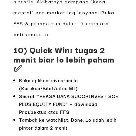
historis. Akibatnya gampang “kena
mental” pas market lagi goyang. Buka
FFS & prospektus dulu — itu senjata
anti-emosi lo.
10) Quick Win: tugas 2
menit biar lo lebih paham
✅
Buka aplikasi investasi lo
(Bareksa/Bibit/situs MI).
Search “REKSA DANA SUCORINVEST SOE
PLUS EQUITY FUND” — download
Prospektus
atau
FFS
.
Tambah ke watchlist. Done. Lo udah lebih
pinter dalam 2 menit.