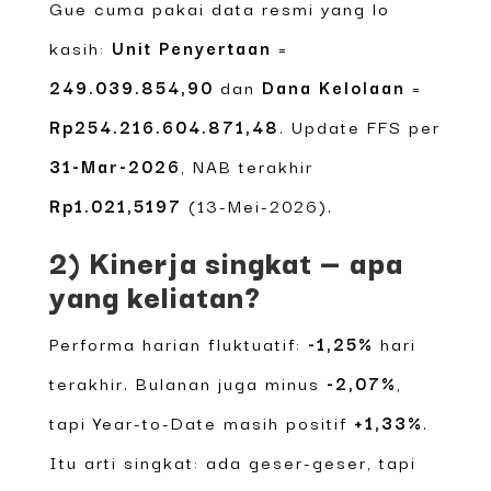
Gue cuma pakai data resmi yang lo
kasih:
Unit Penyertaan
=
249.039.854,90
dan
Dana Kelolaan
=
Rp254.216.604.871,48
. Update FFS per
31-Mar-2026
, NAB terakhir
Rp1.021,5197
(13-Mei-2026).
2) Kinerja singkat — apa
yang keliatan?
Performa harian fluktuatif:
-1,25%
hari
terakhir. Bulanan juga minus
-2,07%
,
tapi Year-to-Date masih positif
+1,33%
.
Itu arti singkat: ada geser-geser, tapi