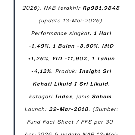
2026). NAB terakhir
Rp981,9848
(update 13-Mei-2026).
Performance singkat:
1 Hari
-1,49%
,
1 Bulan -3,50%
,
MtD
+1,26%
,
YtD -11,90%
,
1 Tahun
-4,12%
. Produk:
Insight Sri
Kehati Likuid I Sri Likuid
,
kategori
Index
, jenis
Saham
.
Launch:
29-Mar-2018
. (Sumber:
Fund Fact Sheet / FFS per 30-
Apr-2026 & update NAB 13-Mei-