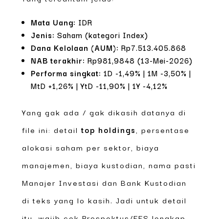
Mata Uang:
IDR
Jenis:
Saham (kategori Index)
Dana Kelolaan (AUM):
Rp7.513.405.868
NAB terakhir:
Rp981,9848 (13-Mei-2026)
Performa singkat:
1D -1,49% | 1M -3,50% |
MtD +1,26% | YtD -11,90% | 1Y -4,12%
Yang gak ada / gak dikasih datanya di
file ini: detail
top holdings
, persentase
alokasi saham per sektor, biaya
manajemen, biaya kustodian, nama pasti
Manajer Investasi dan Bank Kustodian
di teks yang lo kasih. Jadi untuk detail
itu, wajib cek Prospektus/FFS lengkap