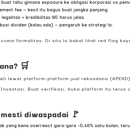
 buat tahu gimana exposure ke obligasi korporasi vs peme
ement fee — kecil itu bagus buat jangka panjang.
egalitas + kredibilitas MI harus jelas.
usi dividen (kalau ada) — pengaruh ke strategi lo.
uma formalitas. Di situ lo bakal lihat red flag kay
mana? 🛒
beli lewat platform-platform jual reksadana (APER
Investasi. Buat verifikasi, buka platform itu terus
g mesti diwaspadai 🚩
k yang kena overreact gara-gara -0,46% satu bulan, terus 