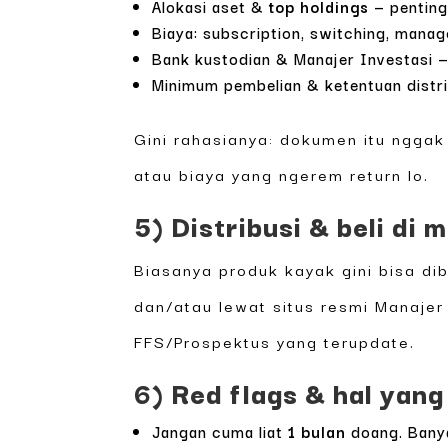
Alokasi aset &
top holdings
— penting
Biaya: subscription, switching, manag
Bank kustodian & Manajer Investasi — l
Minimum pembelian & ketentuan distrib
Gini rahasianya: dokumen itu nggak c
atau biaya yang ngerem return lo.
5) Distribusi & beli di 
Biasanya produk kayak gini bisa di
dan/atau lewat situs resmi Manajer 
FFS/Prospektus yang terupdate.
6) Red flags & hal yan
Jangan cuma liat
1 bulan
doang. Banya