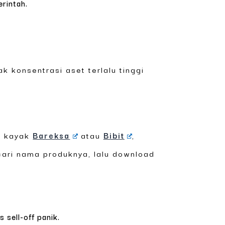
rintah.
ak konsentrasi aset terlalu tinggi
D) kayak
Bareksa
atau
Bibit
,
 cari nama produknya, lalu download
sell-off panik.