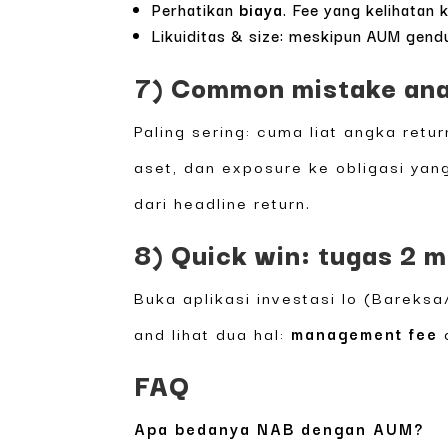
Perhatikan
biaya
. Fee yang kelihatan 
Likuiditas & size: meskipun AUM gend
7) Common mistake ana
Paling sering: cuma liat angka retu
aset, dan exposure ke obligasi yang
dari headline return.
8) Quick win: tugas 2 m
Buka aplikasi investasi lo (Bareks
and lihat dua hal:
management fee
FAQ
Apa bedanya NAB dengan AUM?