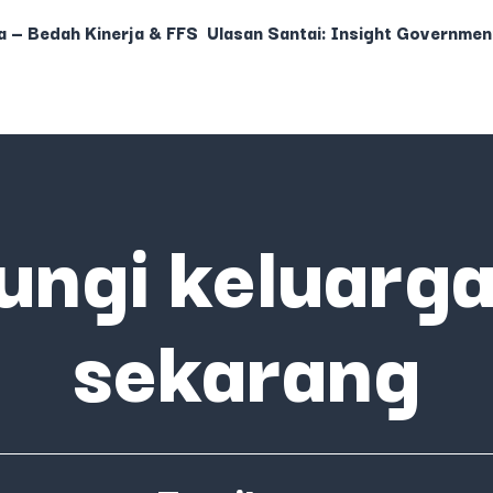
a — Bedah Kinerja & FFS
Ulasan Santai: Insight Governmen
ungi keluarga
sekarang