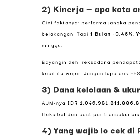
2) Kinerja — apa kata a
Gini faktanya: performa jangka pe
belakangan. Tapi
1 Bulan -0,46%
,
Y
minggu.
Bayangin deh: reksadana pendapatan
kecil itu wajar. Jangan lupa cek FF
3) Dana kelolaan & uku
AUM-nya
IDR 1.046.981.811.886,
fleksibel dan cost per transaksi bis
4) Yang wajib lo cek d