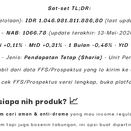
Sat-set TL;DR:
lolaan):
IDR 1.046.981.811.886,80
(last upd
–
NAB
:
1066.78
(update terakhir: 13-Mei-202
i +0,11%
•
MtD +0,31%
•
1 Bulan -0,46%
•
YtD
• Jenis:
Pendapatan Tetap (Sharia)
• Unit Pe
mbil dari data FFS/Prospektus yang lo kirim k
cek FFS/Prospektus versi lengkap, buka platfo
siapa nih produk? 📈
im cari aman & anti-drama
yang mau income regula
m tapi juga bosenin tabungan, ini opsi buat dipert