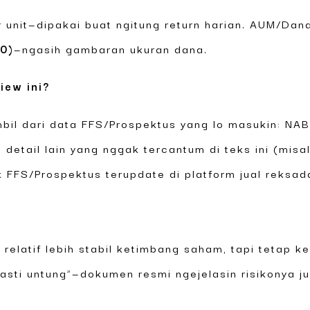
 unit—dipakai buat ngitung return harian. AUM/Dana
80)
—ngasih gambaran ukuran dana.
iew ini?
bil dari data FFS/Prospektus yang lo masukin: NA
t detail lain yang nggak tercantum di teks ini (misa
 FFS/Prospektus terupdate di platform jual reksad
elatif lebih stabil ketimbang saham, tapi tetap ke
pasti untung”—dokumen resmi ngejelasin risikonya j