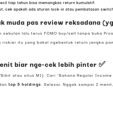
kecil tiap tahun bisa memangkas return kumulatif.
ut, cek apakah ada aturan lock-in atau pembatasan switc
k muda pas review reksadana (yg 
rn sebulan lalu terus FOMO buy/sell tanpa buka Pro
 riskier itu yang bakal ngebentuk return jangka pa
enit biar nge-cek lebih pinter ✅
a/Bibit atau situs MI). Cari “Bahana Regular Incom
dan
top 5 holdings
. Selesai. Nggak sampai 2 menit,