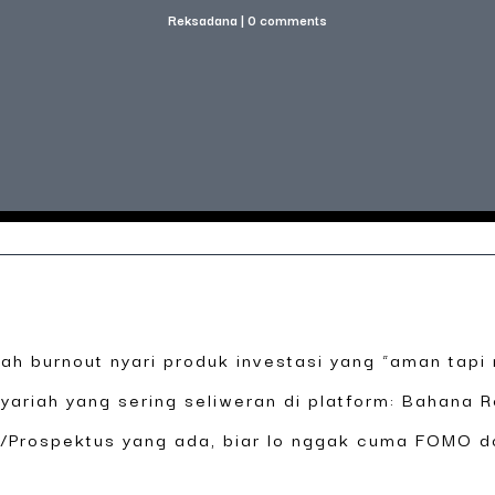
Reksadana
|
0 comments
nah burnout nyari produk investasi yang “aman tapi
ariah yang sering seliweran di platform: Bahana R
/Prospektus yang ada, biar lo nggak cuma FOMO d