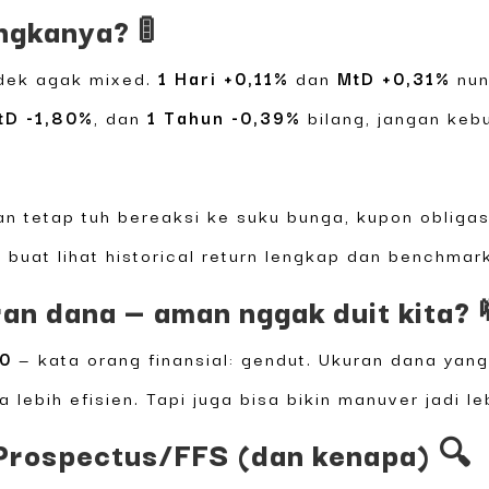
ngkanya? 🚦
ndek agak mixed.
1 Hari +0,11%
dan
MtD +0,31%
nun
tD -1,80%
, dan
1 Tahun -0,39%
bilang, jangan keb
 tetap tuh bereaksi ke suku bunga, kupon obligasi,
S buat lihat historical return lengkap dan benchmar
ran dana — aman nggak duit kita? 
80
— kata orang finansial: gendut. Ukuran dana yang
a lebih efisien. Tapi juga bisa bikin manuver jadi l
i Prospectus/FFS (dan kenapa) 🔍