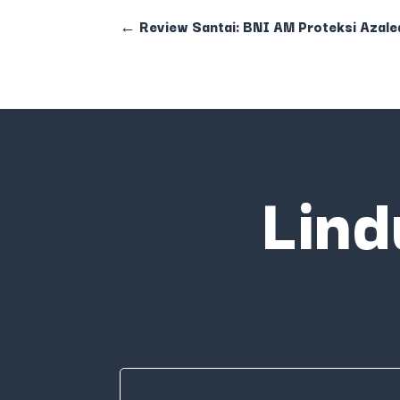
←
Review Santai: BNI AM Proteksi Azale
Lind