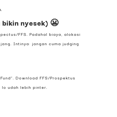
h.
bikin nyesek) 😬
spectus/FFS. Padahal biaya, alokasi
njang. Intinya: jangan cuma judging
e Fund”. Download FFS/Prospektus
 lo udah lebih pinter.