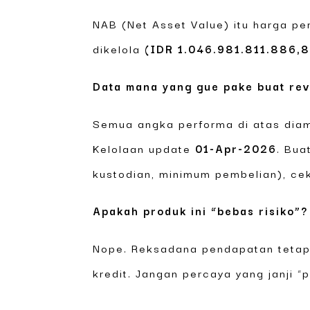
NAB (Net Asset Value) itu harga per
dikelola
(IDR 1.046.981.811.886,
Data mana yang gue pake buat rev
Semua angka performa di atas diam
Kelolaan update
01-Apr-2026
. Bua
kustodian, minimum pembelian), cek
Apakah produk ini “bebas risiko”?
Nope. Reksadana pendapatan tetap r
kredit. Jangan percaya yang janji “