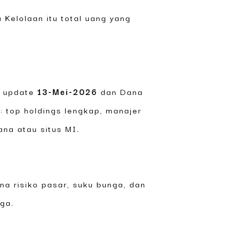
 Kelolaan itu total uang yang
B update
13-Mei-2026
dan Dana
l: top holdings lengkap, manajer
ana atau situs MI.
na risiko pasar, suku bunga, dan
uga.