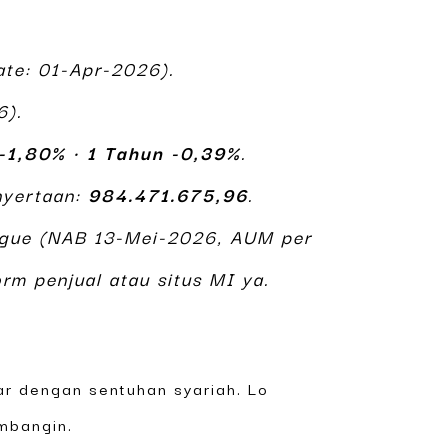
ate: 01-Apr-2026).
6).
 -1,80%
•
1 Tahun -0,39%
.
nyertaan:
984.471.675,96
.
e gue (NAB 13-Mei-2026, AUM per
rm penjual atau situs MI ya.
r dengan sentuhan syariah. Lo
imbangin.