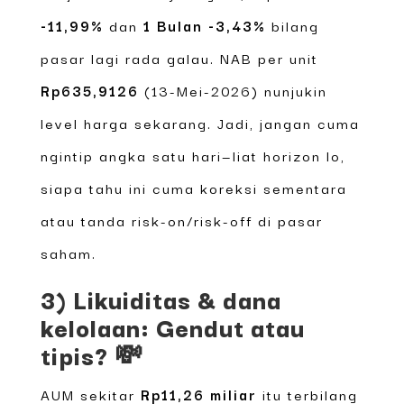
-11,99%
dan
1 Bulan -3,43%
bilang
pasar lagi rada galau. NAB per unit
Rp635,9126
(13-Mei-2026) nunjukin
level harga sekarang. Jadi, jangan cuma
ngintip angka satu hari—liat horizon lo,
siapa tahu ini cuma koreksi sementara
atau tanda risk-on/risk-off di pasar
saham.
3) Likuiditas & dana
kelolaan: Gendut atau
tipis? 💸
AUM sekitar
Rp11,26 miliar
itu terbilang