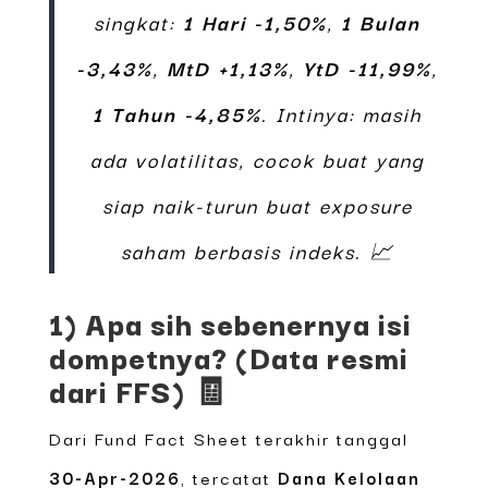
singkat:
1 Hari -1,50%
,
1 Bulan
-3,43%
,
MtD +1,13%
,
YtD -11,99%
,
1 Tahun -4,85%
. Intinya: masih
ada volatilitas, cocok buat yang
siap naik-turun buat exposure
saham berbasis indeks. 📈
1) Apa sih sebenernya isi
dompetnya? (Data resmi
dari FFS) 🧾
Dari Fund Fact Sheet terakhir tanggal
30-Apr-2026
, tercatat
Dana Kelolaan