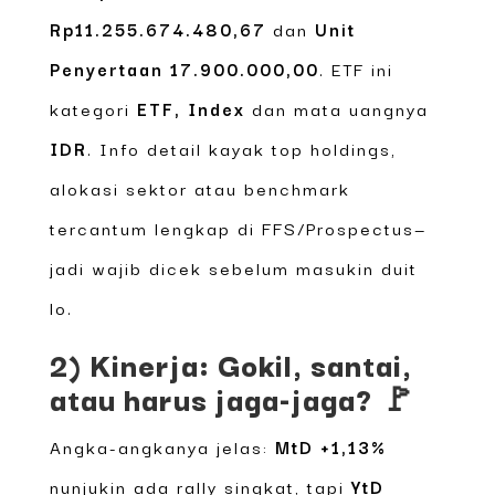
Rp11.255.674.480,67
dan
Unit
Penyertaan 17.900.000,00
. ETF ini
kategori
ETF, Index
dan mata uangnya
IDR
. Info detail kayak top holdings,
alokasi sektor atau benchmark
tercantum lengkap di FFS/Prospectus—
jadi wajib dicek sebelum masukin duit
lo.
2) Kinerja: Gokil, santai,
atau harus jaga-jaga? 🚩
Angka-angkanya jelas:
MtD +1,13%
nunjukin ada rally singkat, tapi
YtD