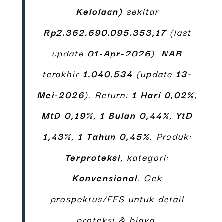
Kelolaan)
sekitar
Rp2.362.690.095.353,17
(last
update
01-Apr-2026
).
NAB
terakhir
1.040,534
(update
13-
Mei-2026
). Return:
1 Hari 0,02%
,
MtD 0,19%
,
1 Bulan 0,44%
,
YtD
1,43%
,
1 Tahun 0,45%
. Produk:
Terproteksi
, kategori:
Konvensional
. Cek
prospektus/FFS untuk detail
proteksi & biaya.