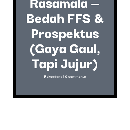
Rasamala —
Bedah FFS &
Prospektus
(Gaya Gaul,
Tapi Jujur)
Reksadana
|
0 comments