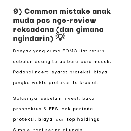
9) Common mistake anak
muda pas nge-review
reksadana (dan gimana
ngindarin) 💡
Banyak yang cuma FOMO liat return
sebulan doang terus buru-buru masuk.
Padahal ngerti syarat proteksi, biaya,
jangka waktu proteksi itu krusial.
Solusinya: sebelum invest, buka
prospektus & FFS, cek
periode
proteksi
,
biaya
, dan
top holdings
.
Simple, tapi sering dilupain.