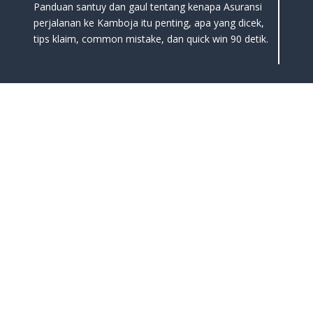
Panduan santuy dan gaul tentang kenapa Asuransi
perjalanan ke Kamboja itu penting, apa yang dicek,
tips klaim, common mistake, dan quick win 90 detik.