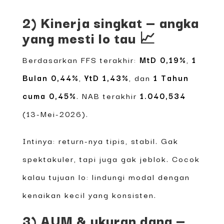
2) Kinerja singkat — angka
yang mesti lo tau 📈
Berdasarkan FFS terakhir:
MtD 0,19%
,
1
Bulan 0,44%
,
YtD 1,43%
, dan
1 Tahun
cuma 0,45%
. NAB terakhir
1.040,534
(13-Mei-2026).
Intinya: return-nya tipis, stabil. Gak
spektakuler, tapi juga gak jeblok. Cocok
kalau tujuan lo: lindungi modal dengan
kenaikan kecil yang konsisten.
3) AUM & ukuran dana —