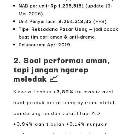
NAB per unit:
Rp 1.295,5151
(update 13-
Mei-2026).
Unit Penyertaan:
8.254.318,33
(FFS).
Tipe:
Reksadana Pasar Uang
— jadi cocok
buat tim cari aman & anti-drama.
Peluncuran:
Apr-2019
.
2. Soal performa: aman,
tapi jangan ngarep
meledak 📈
Kinerja 1 tahun
+3,82%
itu masuk akal
buat produk pasar uang syariah: stabil,
cenderung rendah volatilitas. YtD
+0,94%
dan 1 bulan
+0,14%
nunjukin