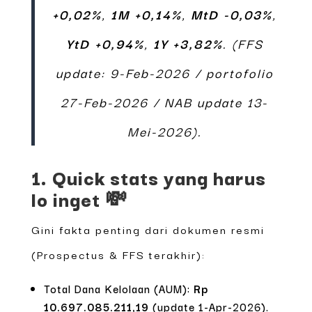
+0,02%
,
1M +0,14%
,
MtD -0,03%
,
YtD +0,94%
,
1Y +3,82%
. (FFS
update: 9-Feb-2026 / portofolio
27-Feb-2026 / NAB update 13-
Mei-2026).
1. Quick stats yang harus
lo inget 💸
Gini fakta penting dari dokumen resmi
(Prospectus & FFS terakhir):
Total Dana Kelolaan (AUM):
Rp
10.697.085.211,19
(update 1-Apr-2026).