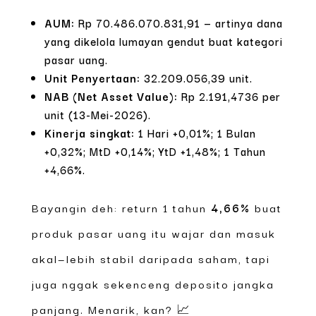
AUM:
Rp 70.486.070.831,91 — artinya dana
yang dikelola lumayan gendut buat kategori
pasar uang.
Unit Penyertaan:
32.209.056,39 unit.
NAB (Net Asset Value):
Rp 2.191,4736 per
unit (13-Mei-2026).
Kinerja singkat:
1 Hari +0,01%; 1 Bulan
+0,32%; MtD +0,14%; YtD +1,48%; 1 Tahun
+4,66%.
Bayangin deh: return 1 tahun
4,66%
buat
produk pasar uang itu wajar dan masuk
akal—lebih stabil daripada saham, tapi
juga nggak sekenceng deposito jangka
panjang. Menarik, kan? 📈