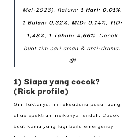
Mei-2026). Return:
1 Hari: 0,01%
,
1 Bulan: 0,32%
,
MtD: 0,14%
,
YtD:
1,48%
,
1 Tahun: 4,66%
. Cocok
buat tim cari aman & anti-drama.
💸
1) Siapa yang cocok?
(Risk profile)
Gini faktanya: ini reksadana pasar uang
alias spektrum risikonya rendah. Cocok
buat kamu yang lagi build emergency
fund, nabung mutual fund sambil nunggu