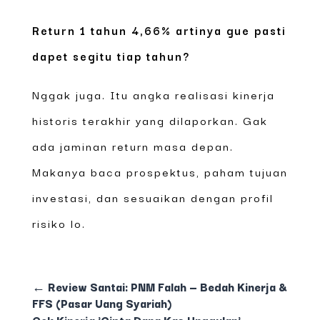
Return 1 tahun 4,66% artinya gue pasti
dapet segitu tiap tahun?
Nggak juga. Itu angka realisasi kinerja
historis terakhir yang dilaporkan. Gak
ada jaminan return masa depan.
Makanya baca prospektus, paham tujuan
investasi, dan sesuaikan dengan profil
risiko lo.
←
Review Santai: PNM Falah — Bedah Kinerja &
FFS (Pasar Uang Syariah)
Cek Kinerja 'Cipta Dana Kas Unggulan' —