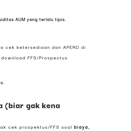
uiditas AUM yang terlalu tipis.
isa cek ketersediaan dan APERD di
at download FFS/Prospectus
s.
 (biar gak kena
ggak cek prospektus/FFS soal
biaya,