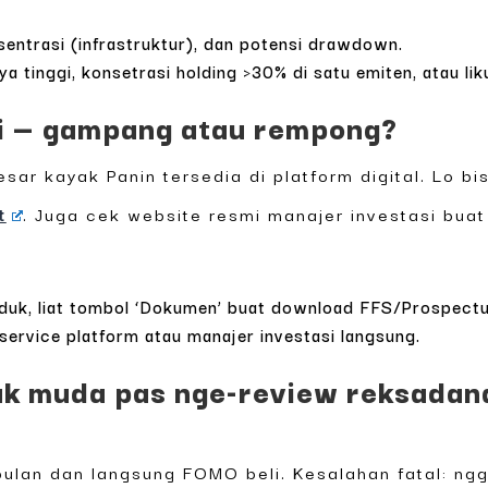
sentrasi (infrastruktur), dan potensi drawdown.
ya tinggi, konsetrasi holding >30% di satu emiten, atau lik
eli — gampang atau rempong?
sar kayak Panin tersedia di platform digital. Lo b
t
. Juga cek website resmi manajer investasi bu
oduk, liat tombol ‘Dokumen’ buat download FFS/Prospectu
ervice platform atau manajer investasi langsung.
k muda pas nge-review reksadana
 bulan dan langsung FOMO beli. Kesalahan fatal: n