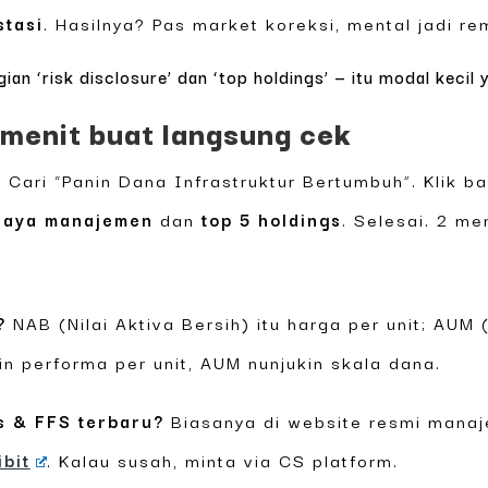
stasi
. Hasilnya? Pas market koreksi, mental jadi r
ian ‘risk disclosure’ dan ‘top holdings’ — itu modal keci
 menit buat langsung cek
g. Cari “Panin Dana Infrastruktur Bertumbuh”. Klik
iaya manajemen
dan
top 5 holdings
. Selesai. 2 men
?
NAB (Nilai Aktiva Bersih) itu harga per unit; AUM 
in performa per unit, AUM nunjukin skala dana.
s & FFS terbaru?
Biasanya di website resmi manaje
ibit
. Kalau susah, minta via CS platform.