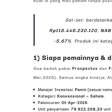
buat lo yang mau paham tanpa pusi
Sat-set: berdasark
Rp118.446.230.120
,
NAB
-5,67%
. Produk ini kat
1) Siapa pemainnya & 
Gue bedah pakai
Prospectus
dan
F
Mei-2026). Semua angka kinerja, AU
Manajer Investasi:
Panin
(sesuai nama
Kategori:
Konvensional — Saham
.
Peluncuran:
01-Apr-2016
.
Unit penyertaan:
79.922.268,33
unit