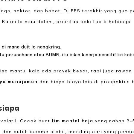
dings, sektor, dan bobot. Di FFS terakhir yang gue
. Kalau lo mau dalem, prioritas cek: top 5 holdings,
 di mana duit lo nangkring.
tu perusahaan atau BUMN, itu bikin kinerja sensitif ke keb
bisa mantul kalo ada proyek besar, tapi juga rawan
aya manajemen
dan biaya-biaya lain di prospektus
siapa
 volatil. Cocok buat
tim mental baja
yang nahan 3-5
a dan butuh income stabil, mending cari yang pend