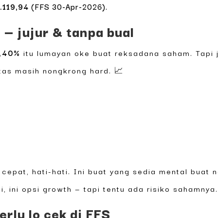
.119,94
(FFS 30-Apr-2026).
— jujur & tanpa bual
,40%
itu lumayan oke buat reksadana saham. Tapi 
itas masih nongkrong hard. 📈
cepat, hati-hati. Ini buat yang sedia mental buat n
i, ini opsi growth — tapi tentu ada risiko sahamnya
erlu lo cek di FFS