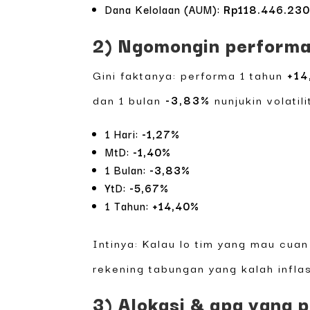
Dana Kelolaan (AUM):
Rp118.446.230
2) Ngomongin performa 
Gini faktanya: performa 1 tahun
+14
dan 1 bulan
-3,83%
nunjukin volatil
1 Hari:
-1,27%
MtD:
-1,40%
1 Bulan:
-3,83%
YtD:
-5,67%
1 Tahun:
+14,40%
Intinya: Kalau lo tim yang mau cuan 
rekening tabungan yang kalah inflas
3) Alokasi & apa yang p