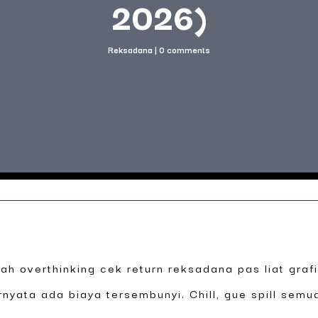
2026)
Reksadana
|
0 comments
nah overthinking cek return reksadana pas liat grafi
yata ada biaya tersembunyi. Chill, gue spill semu