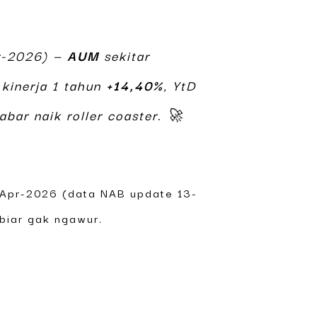
pr-2026) —
AUM
sekitar
kinerja 1 tahun
+14,40%
, YtD
abar naik roller coaster. 🚀
-Apr-2026 (data NAB update 13-
 biar gak ngawur.