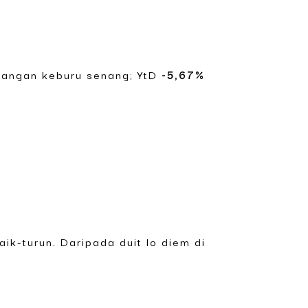
jangan keburu senang; YtD
-5,67%
aik-turun. Daripada duit lo diem di
.