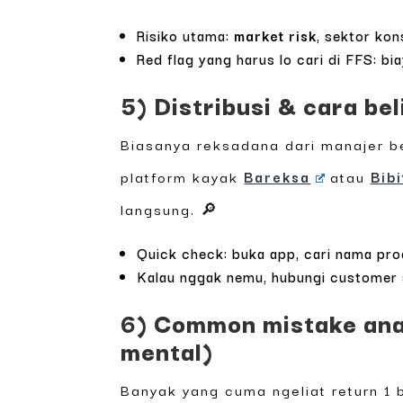
Risiko utama:
market risk
, sektor kon
Red flag yang harus lo cari di FFS: bia
5) Distribusi & cara b
Biasanya reksadana dari manajer be
platform kayak
Bareksa
atau
Bibi
langsung. 🔎
Quick check: buka app, cari nama pr
Kalau nggak nemu, hubungi customer s
6) Common mistake ana
mental)
Banyak yang cuma ngeliat return 1