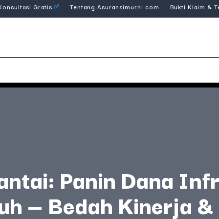
Konsultasi Gratis
Tentang Asuransimurni.com
Bukti Klaim & 
ntai: Panin Dana Inf
h — Bedah Kinerja &