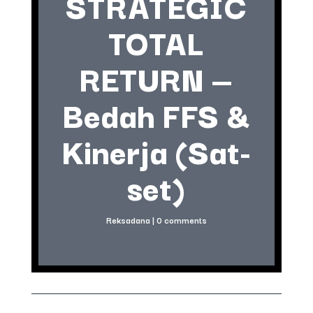
STRATEGIC
TOTAL
RETURN —
Bedah FFS &
Kinerja (Sat-
set)
Reksadana
|
0 comments