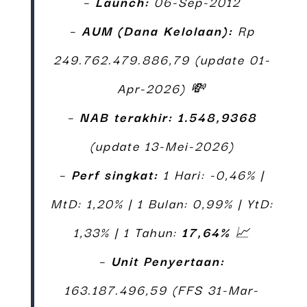
–
Launch:
06-Sep-2012
–
AUM (Dana Kelolaan):
Rp
249.762.479.886,79 (update 01-
Apr-2026) 💸
–
NAB terakhir:
1.548,9368
(update 13-Mei-2026)
–
Perf singkat:
1 Hari: -0,46% |
MtD: 1,20% | 1 Bulan: 0,99% | YtD:
1,33% | 1 Tahun:
17,64%
📈
–
Unit Penyertaan:
163.187.496,59 (FFS 31-Mar-