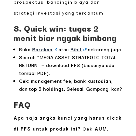
prospectus; bandingin biaya dan
strategi investasi yang tercantum.
8. Quick win: tugas 2
menit biar nggak bimbang
Buka
Bareksa
atau
Bibit
sekarang juga.
Search “MEGA ASSET STRATEGIC TOTAL
RETURN” — download FFS (biasanya ada
tombol PDF).
Cek:
management fee
,
bank kustodian
,
dan
top 5 holdings
. Selesai. Gampang, kan?
FAQ
Apa saja angka kunci yang harus dicek
di FFS untuk produk ini?
Cek
AUM
,