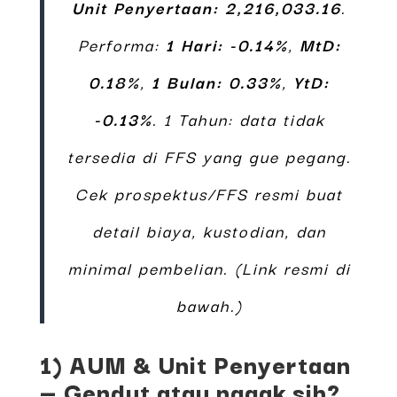
Unit Penyertaan: 2,216,033.16
.
Performa:
1 Hari: -0.14%
,
MtD:
0.18%
,
1 Bulan: 0.33%
,
YtD:
-0.13%
. 1 Tahun: data tidak
tersedia di FFS yang gue pegang.
Cek prospektus/FFS resmi buat
detail biaya, kustodian, dan
minimal pembelian. (Link resmi di
bawah.)
1) AUM & Unit Penyertaan
— Gendut atau nggak sih?