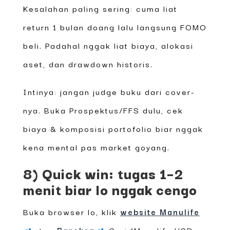
Kesalahan paling sering: cuma liat
return 1 bulan doang lalu langsung FOMO
beli. Padahal nggak liat biaya, alokasi
aset, dan drawdown historis.
Intinya: jangan judge buku dari cover-
nya. Buka Prospektus/FFS dulu, cek
biaya & komposisi portofolio biar nggak
kena mental pas market goyang.
8) Quick win: tugas 1–2
menit biar lo nggak cengo
Buka browser lo, klik
website Manulife
atau
Bareksa
. Cari “Manulife USD