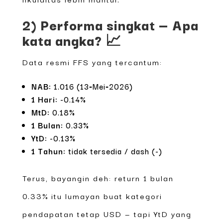
2) Performa singkat — Apa
kata angka? 📈
Data resmi FFS yang tercantum:
NAB:
1.016 (13‑Mei‑2026)
1 Hari:
-0.14%
MtD:
0.18%
1 Bulan:
0.33%
YtD:
-0.13%
1 Tahun:
tidak tersedia / dash (-)
Terus, bayangin deh: return 1 bulan
0.33% itu lumayan buat kategori
pendapatan tetap USD — tapi YtD yang