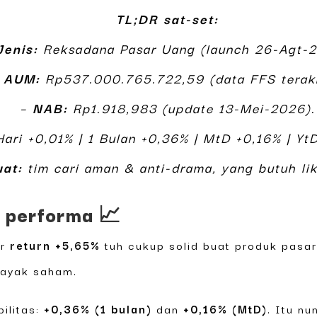
TL;DR sat-set:
Jenis:
Reksadana Pasar Uang (launch 26-Agt-2
–
AUM:
Rp537.000.765.722,59 (data FFS terakh
–
NAB:
Rp1.918,983 (update 13-Mei-2026).
ari +0,01% | 1 Bulan +0,36% | MtD +0,16% | Yt
at:
tim cari aman & anti-drama, yang butuh lik
& performa 📈
ir
return +5,65%
tuh cukup solid buat produk pasar
kayak saham.
bilitas:
+0,36% (1 bulan)
dan
+0,16% (MtD)
. Itu nu