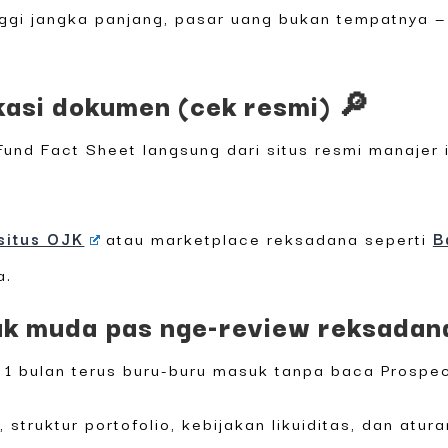
nggi jangka panjang, pasar uang bukan tempatnya —
ikasi dokumen (cek resmi) 🔎
und Fact Sheet langsung dari situs resmi manajer i
situs OJK
atau marketplace reksadana seperti
B
a.
k muda pas nge-review reksadan
 1 bulan terus buru-buru masuk tanpa baca Prospe
 struktur portofolio, kebijakan likuiditas, dan atur