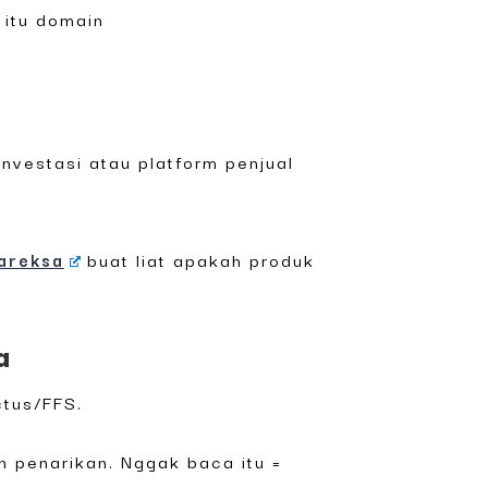
 itu domain
nvestasi atau platform penjual
areksa
buat liat apakah produk
a
ctus/FFS.
an penarikan. Nggak baca itu =