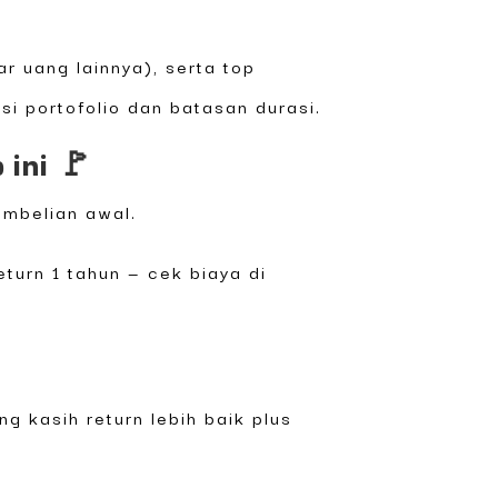
ar uang lainnya), serta top
i portofolio dan batasan durasi.
 ini 🚩
embelian awal.
eturn 1 tahun — cek biaya di
ng kasih return lebih baik plus