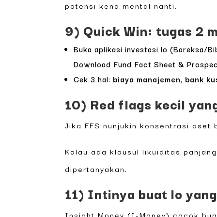
potensi kena mental nanti.
9) Quick Win: tugas 2 
Buka aplikasi investasi lo (Bareksa/Bi
Download Fund Fact Sheet & Prospect
Cek 3 hal:
biaya manajemen
,
bank ku
10) Red flags kecil yan
Jika FFS nunjukin konsentrasi aset b
Kalau ada klausul likuiditas panjang
dipertanyakan.
11) Intinya buat lo yan
Insight Money (I-Money) cocok buat