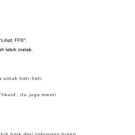
Lihat FFS”.
ah lebih melek.
 untuk hati-hati.
ikuid’, itu juga mesti
bih baik dari tabungan biasa.