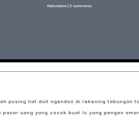
Reksadana
|
0 comments
nah pusing liat duit ngendon di rekening tabungan t
a pasar uang yang cocok buat lo yang pengen aman