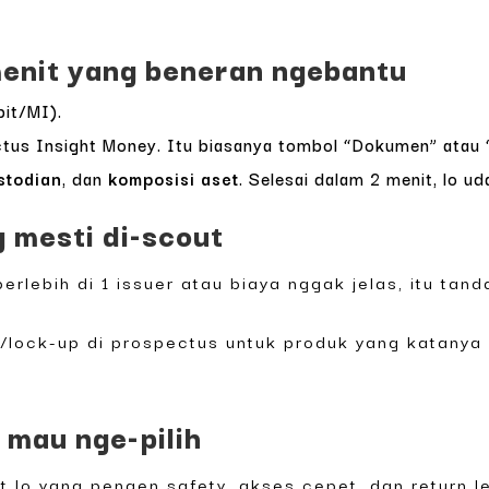
menit yang beneran ngebantu
bit/MI).
us Insight Money. Itu biasanya tombol “Dokumen” atau “
stodian
, dan
komposisi aset
. Selesai dalam 2 menit, lo ud
g mesti di-scout
erlebih di 1 issuer atau biaya nggak jelas, itu tanda
/lock-up di prospectus untuk produk yang katanya ‘l
g mau nge-pilih
 lo yang pengen safety, akses cepet, dan return le