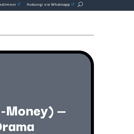
Testimoni
Hubungi via Whatsapp
I-Money) —
-Drama