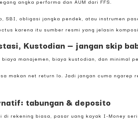
 pegang angka performa dan AUM dari FFS.
to, SBI, obligasi jangka pendek, atau instrumen pas
ctus karena itu sumber resmi yang jelasin komposis
tasi, Kustodian — jangan skip bab
 biaya manajemen, biaya kustodian, dan minimal p
isa makan net return lo. Jadi jangan cuma ngarep r
rnatif: tabungan & deposito
si di rekening biasa, pasar uang kayak I-Money seri