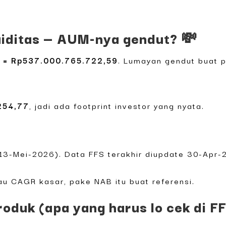
uiditas — AUM-nya gendut? 💸
 = Rp537.000.765.722,59
. Lumayan gendut buat p
254,77
, jadi ada footprint investor yang nyata.
13-Mei-2026). Data FFS terakhir diupdate 30-Apr-
tau CAGR kasar, pake NAB itu buat referensi.
produk (apa yang harus lo cek di F