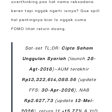
overthinking pas liat nama reksadana
keren tapi nggak ngerti isinya? Gue spill
hal pentingnya biar lo nggak cuma
FOMO lihat return doang.
Sat-set TL;DR:
Cipta Saham
Unggulan Syariah
(launch
28-
Agt-2018
)—AUM terakhir
Rp13,322,614,088.56
(update
FFS:
30-Apr-2026
), NAB
Rp2.627,73
(update
13-Mei-
2026
), return 1Y
+15,77%
& YtD