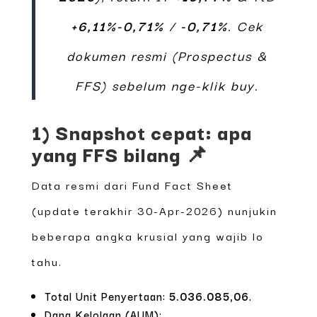
+6,11%-0,71%
/
-0,71%
. Cek
dokumen resmi (Prospectus &
FFS) sebelum nge-klik buy.
1) Snapshot cepat: apa
yang FFS bilang 📌
Data resmi dari Fund Fact Sheet
(update terakhir 30-Apr-2026) nunjukin
beberapa angka krusial yang wajib lo
tahu.
Total Unit Penyertaan:
5.036.085,06
.
Dana Kelolaan (AUM):