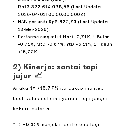
Rp13.322.614.088,56
(Last Update:
2026-04-01T00:00:00.000Z).
NAB per unit:
Rp2.627,73
(Last Update:
13-Mei-2026).
Performa singkat:
1 Hari -0,71%
,
1 Bulan
-0,71%
,
MtD -0,67%
,
YtD +6,11%
,
1 Tahun
+15,77%
.
2) Kinerja: santai tapi
jujur 📈
Angka
1Y +15,77%
itu cukup mantep
buat kelas saham syariah—tapi jangan
keburu euforia.
YtD
+6,11%
nunjukin portofolio lagi