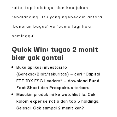
ratio, top holdings, dan kebijakan
rebalancing. Itu yang ngebedain antara
‘beneran bagus’ vs ‘cuma lagi hoki
seminggu’.
Quick Win: tugas 2 menit
biar gak gontai
Buka aplikasi investasi lo
(Bareksa/Bibit/sekuritas) — cari “Capital
ETF IDX ESG Leaders” — download
Fund
Fact Sheet
dan
Prospektus
terbaru.
Masukin produk ini ke watchlist lo. Cek
kolom
expense ratio
dan top 5 holdings.
Selesai. Gak sampai 2 menit kan?