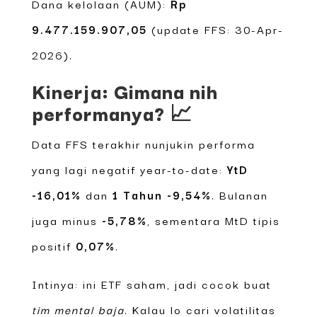
Dana kelolaan (AUM):
Rp
9.477.159.907,05
(update FFS: 30-Apr-
2026).
Kinerja: Gimana nih
performanya? 📈
Data FFS terakhir nunjukin performa
yang lagi negatif year-to-date:
YtD
-16,01%
dan
1 Tahun -9,54%
. Bulanan
juga minus
-5,78%
, sementara MtD tipis
positif
0,07%
.
Intinya: ini ETF saham, jadi cocok buat
tim mental baja
. Kalau lo cari volatilitas