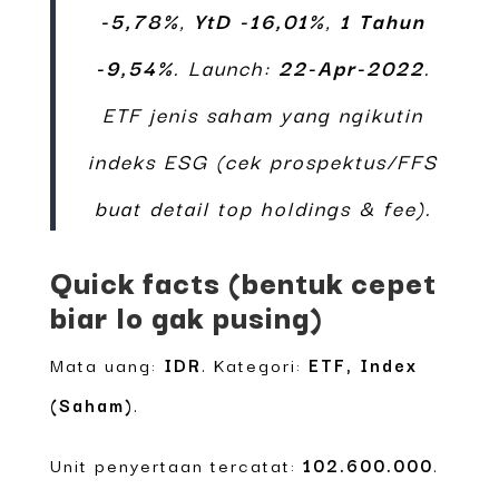
-5,78%
,
YtD -16,01%
,
1 Tahun
-9,54%
. Launch:
22-Apr-2022
.
ETF jenis saham yang ngikutin
indeks ESG (cek prospektus/FFS
buat detail top holdings & fee).
Quick facts (bentuk cepet
biar lo gak pusing)
Mata uang:
IDR
. Kategori:
ETF, Index
(Saham)
.
Unit penyertaan tercatat:
102.600.000
.