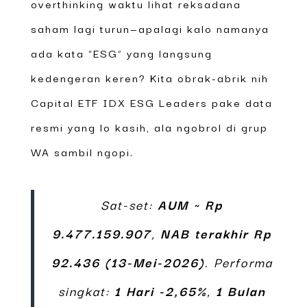
overthinking waktu lihat reksadana
saham lagi turun—apalagi kalo namanya
ada kata “ESG” yang langsung
kedengeran keren? Kita obrak-abrik nih
Capital ETF IDX ESG Leaders pake data
resmi yang lo kasih, ala ngobrol di grup
WA sambil ngopi.
Sat-set:
AUM ~ Rp
9.477.159.907
,
NAB terakhir Rp
92.436 (13-Mei-2026)
. Performa
singkat:
1 Hari -2,65%
,
1 Bulan